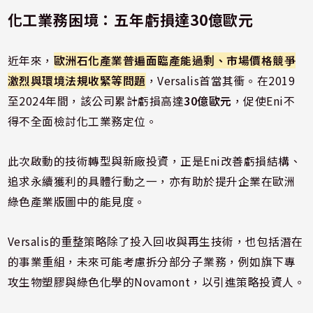
化工業務困境：五年虧損達30億歐元
近年來，
歐洲石化產業普遍面臨產能過剩、市場價格競爭
激烈與環境法規收緊等問題
，Versalis首當其衝。在2019
至2024年間，該公司累計虧損高達
30億歐元
，促使Eni不
得不全面檢討化工業務定位。
此次啟動的技術轉型與新廠投資，正是Eni改善虧損結構、
追求永續獲利的具體行動之一，亦有助於提升企業在歐洲
綠色產業版圖中的能見度。
Versalis的重整策略除了投入回收與再生技術，也包括潛在
的事業重組，未來可能考慮拆分部分子業務，例如旗下專
攻生物塑膠與綠色化學的Novamont，以引進策略投資人。