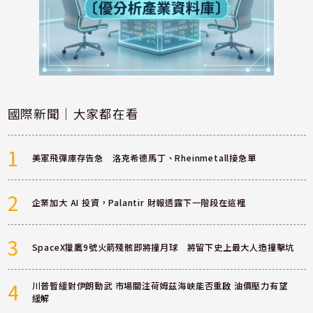
國際新聞｜大家都在看
1
美軍飛彈庫存告急 洛克希德馬丁、Rheinmetall接急單
2
企業加大 AI 投資，Palantir 財報透露下一階段在這裡
3
SpaceX獵鷹9號火箭殘骸即將撞月球 將留下史上最大人造撞擊坑
4
川普暫緩對伊朗動武 市場關注荷姆茲海峽能否重啟 油價壓力有望
緩解