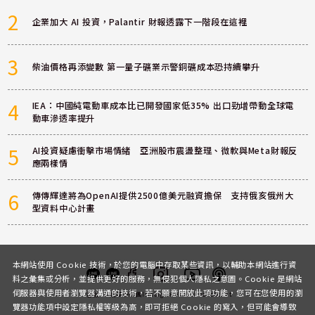
2
企業加大 AI 投資，Palantir 財報透露下一階段在這裡
3
柴油價格再添變數 第一量子礦業示警銅礦成本恐持續攀升
4
IEA：中國純電動車成本比已開發國家低35% 出口勁增帶動全球電
動車滲透率提升
5
AI投資疑慮衝擊市場情緒 亞洲股市震盪整理、微軟與Meta財報反
應兩樣情
6
傳傳輝達將為OpenAI提供2500億美元融資擔保 支持俄亥俄州大
型資料中心計畫
本網站使用 Cookie 技術，於您的電腦中存取某些資訊，以輔助本網站進行資
料之彙集或分析，並提供更好的服務，無侵犯個人隱私之意圖。Cookie 是網站
伺服器與使用者瀏覽器溝通的技術，若不願意開放此項功能，您可在您使用的瀏
客服
討論區
粉絲團
Instagram
Youtube
Podcast
覽器功能項中設定隱私權等級為高，即可拒絕 Cookie 的寫入，但可能會導致