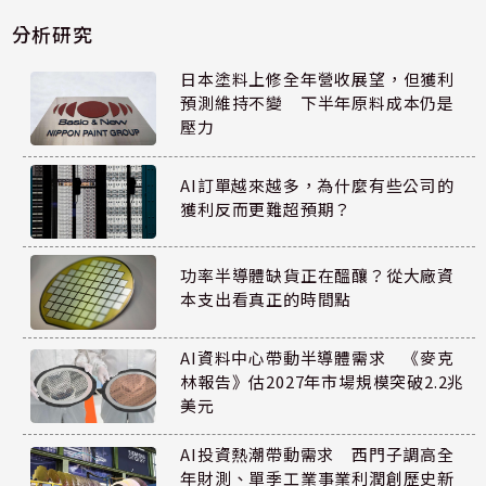
分析研究
日本塗料上修全年營收展望，但獲利
預測維持不變 下半年原料成本仍是
壓力
AI訂單越來越多，為什麼有些公司的
獲利反而更難超預期？
功率半導體缺貨正在醞釀？從大廠資
本支出看真正的時間點
AI資料中心帶動半導體需求 《麥克
林報告》估2027年市場規模突破2.2兆
美元
AI投資熱潮帶動需求 西門子調高全
年財測、單季工業事業利潤創歷史新