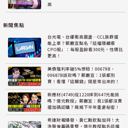
高
新聞焦點
台光電、台燿衝高震盪…CCL族群還
能上車？鄭廳宜點名「這檔隱藏版
CPO股」：每股盈餘看300元，性價比
更高！
美債殖利率破5%慘賠！00679B、
00687B該砍嗎？鄭廳宜：1張都別
賣！看懂「這關鍵」錢是等出來的！
新應材(4749)從1220摔到647元能撿
嗎？億元教授」鄭廳宜：我1張都沒賣
還加碼認購？親揭下半年重倉秘密！
希捷財報爆發、黃仁勳欽點加持！大
洗盤後籌碼重整，億元教授點名這檔