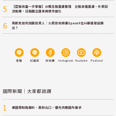
5
【亞股收盤一手掌握】AI概念股震盪整理 台股高檔震盪、外資回
流南韓，日股關注匯率與債市變化
6
馬斯克如何說服投資人：火箭技術將讓SpaceX在AI基礎建設勝
出？
客服
討論區
粉絲團
Instagram
Youtube
Podcast
國際新聞｜大家都說讚
1
美國限制鎢廢料、黑粉出口，優先供應國內需求