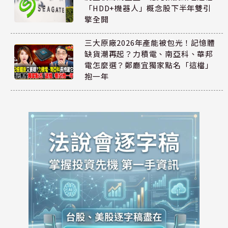
「HDD+機器人」概念股下半年雙引
擎全開
三大原廠2026年產能被包光！記憶體
缺貨潮再起？力積電、南亞科、華邦
電怎麼選？鄭廳宜獨家點名「這檔」
抱一年