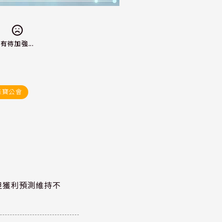
有待加強...
珠寶公會
但獲利預測維持不