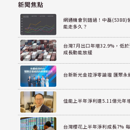
新聞焦點
網通機會別錯過！中磊(5388
能走多久？
台灣7月出口年增32.9%，低
成長動能放緩
台新新光金控淨零論壇 匯聚永
佳能上半年淨利達5.11億元年增1.
台灣櫻花上半年淨利成長7% 每