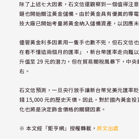
除了上述七大因素，石文信還觀察到一個值得注
鏈也開始關注黃金儲備。由於黃金具有優異的導
技大廠已開始考量將黃金納入儲備資產，以因應
儘管黃金利多因素用一隻手也數不完，但石文信
在看不懂這兩個月的匯率」，新台幣匯率走向難
升值至 29 元的潛力，但在貿易關稅風暴下，中央
右。
石文信預測，一旦央行放手讓新台幣兌美元匯率貶破
錢 15,000 元的歷史天價。因此，對於國內黃
化也將是決定飾金價格的關鍵因素。
※ 本文經「鉅亨網」授權轉載，
原文出處