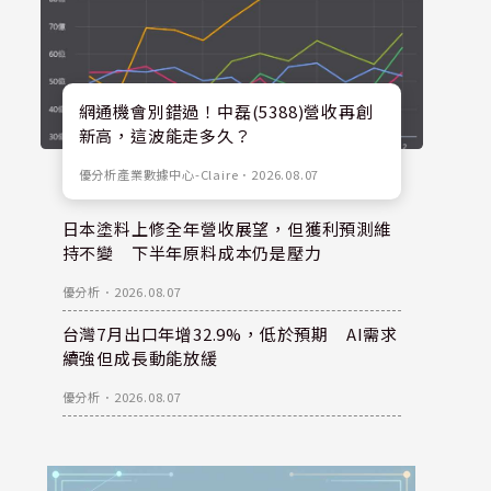
網通機會別錯過！中磊(5388)營收再創
新高，這波能走多久？
優分析產業數據中心-Claire
．
2026.08.07
日本塗料上修全年營收展望，但獲利預測維
持不變 下半年原料成本仍是壓力
優分析
．
2026.08.07
台灣7月出口年增32.9%，低於預期 AI需求
續強但成長動能放緩
優分析
．
2026.08.07