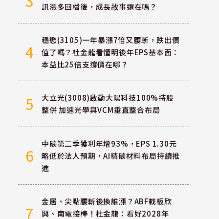
3
訊漲多回檔後，成長故事還在嗎？
穩懋(3105)一年暴漲7倍又腰斬，跌出價
4
值了嗎？杜金龍看懂明後年EPS基本面：
本益比25倍支撐價在哪？
大立光(3008)啟動大陽科技100%持股
5
整併 加速光學與VCM垂直整合布局
中碳第二季獲利年增93%，EPS 1.30元
6
略低於法人預期，AI精碳材料布局持續推
進
金居、尖點腰斬後換誰漲？ABF載板欣
7
興、南電接棒！杜金龍：看好2028年