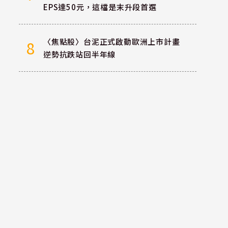
EPS達50元，這檔是末升段首選
〈焦點股〉台泥正式啟動歐洲上市計畫
8
逆勢抗跌站回半年線