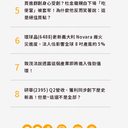
買進群創身心受創？杜金龍親自下場「吃
5
便當」被套牢！為什麼他反而笑著說：這
是絕佳買點？
環球晶(6488)更新義大利 Novara 廠火
6
災進度，法人估影響全球 8 吋產能約 5%
致茂法說透露這個產業即將進入強勁循
7
環！
研華(2395) Q2營收、獲利同步創下歷史
8
新高！但是~這還不是全部？