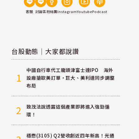
客服
討論區
粉絲團
Instagram
Youtube
Podcast
台股動態｜大家都說讚
中國自行車代工龍頭津富士達IPO 海外
1
設廠搶歐美訂單，巨大、美利達同步調整
布局
致茂法說透露這個產業即將進入強勁循
2
環！
穩懋(3105) Q2營收創近四年新高！光通