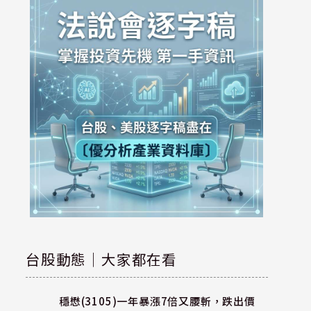
台股動態｜大家都在看
穩懋(3105)一年暴漲7倍又腰斬，跌出價