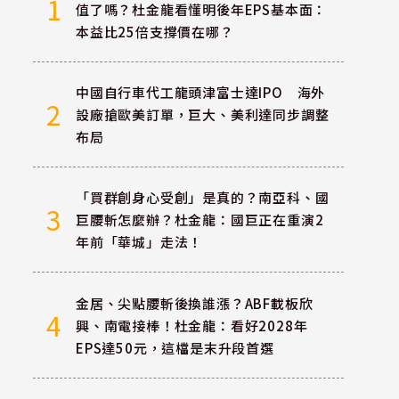
1
值了嗎？杜金龍看懂明後年EPS基本面：
本益比25倍支撐價在哪？
中國自行車代工龍頭津富士達IPO 海外
2
設廠搶歐美訂單，巨大、美利達同步調整
布局
「買群創身心受創」是真的？南亞科、國
3
巨腰斬怎麼辦？杜金龍：國巨正在重演2
年前「華城」走法！
金居、尖點腰斬後換誰漲？ABF載板欣
4
興、南電接棒！杜金龍：看好2028年
EPS達50元，這檔是末升段首選