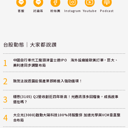
客服
討論區
粉絲團
Instagram
Youtube
Podcast
台股動態｜大家都說讚
1
中國自行車代工龍頭津富士達IPO 海外設廠搶歐美訂單，巨大、
美利達同步調整布局
2
致茂法說透露這個產業即將進入強勁循環！
3
穩懋(3105) Q2營收創近四年新高！光通訊漲多回檔後，成長故事
還在嗎？
4
大立光(3008)啟動大陽科技100%持股整併 加速光學與VCM垂直整
合布局