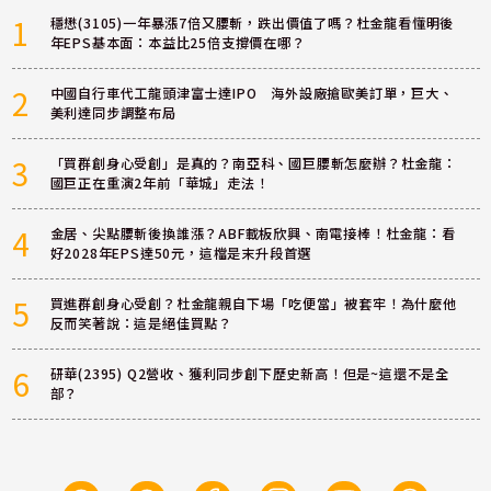
1
穩懋(3105)一年暴漲7倍又腰斬，跌出價值了嗎？杜金龍看懂明後
年EPS基本面：本益比25倍支撐價在哪？
2
中國自行車代工龍頭津富士達IPO 海外設廠搶歐美訂單，巨大、
美利達同步調整布局
3
「買群創身心受創」是真的？南亞科、國巨腰斬怎麼辦？杜金龍：
國巨正在重演2年前「華城」走法！
4
金居、尖點腰斬後換誰漲？ABF載板欣興、南電接棒！杜金龍：看
好2028年EPS達50元，這檔是末升段首選
5
買進群創身心受創？杜金龍親自下場「吃便當」被套牢！為什麼他
反而笑著說：這是絕佳買點？
6
研華(2395) Q2營收、獲利同步創下歷史新高！但是~這還不是全
部？