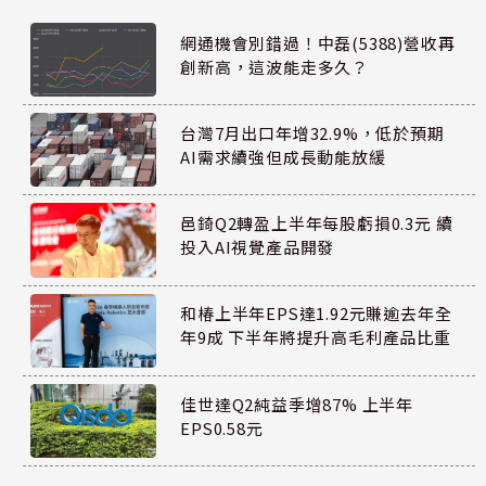
網通機會別錯過！中磊(5388)營收再
創新高，這波能走多久？
台灣7月出口年增32.9%，低於預期
AI需求續強但成長動能放緩
邑錡Q2轉盈上半年每股虧損0.3元 續
投入AI視覺產品開發
和椿上半年EPS達1.92元賺逾去年全
年9成 下半年將提升高毛利產品比重
佳世達Q2純益季增87% 上半年
EPS0.58元