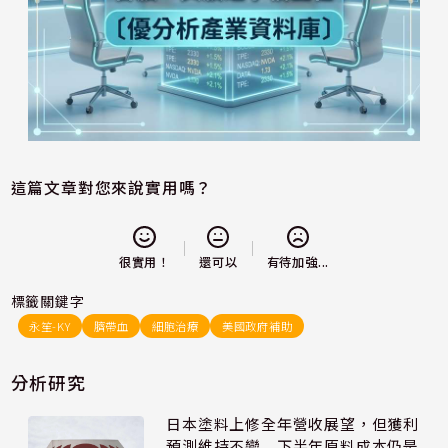
這篇文章對您來說實用嗎？
還可以
很實用！
有待加強...
標籤關鍵字
永笙-KY
臍帶血
細胞治療
美國政府補助
分析研究
日本塗料上修全年營收展望，但獲利
預測維持不變 下半年原料成本仍是