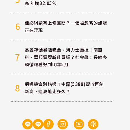
高 年增32.05%
佳必琪還有上修空間？一個被忽略的訊號
6
正在浮現
長鑫存儲暴漲吸金、海力士重挫！南亞
7
科、華邦電腰斬能買嗎？杜金龍：長線多
頭循環看好到明年5月
網通機會別錯過！中磊(5388)營收再創
8
新高，這波能走多久？