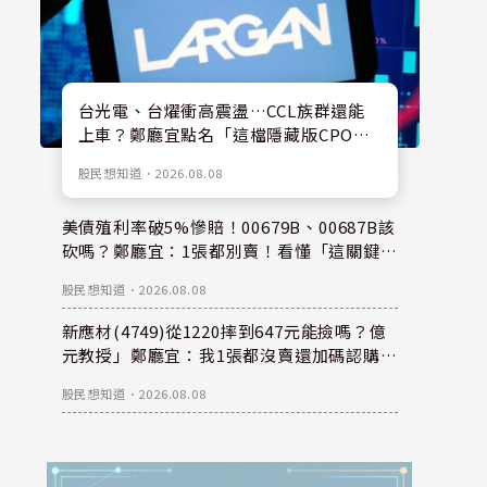
台光電、台燿衝高震盪…CCL族群還能
上車？鄭廳宜點名「這檔隱藏版CPO
股」：每股盈餘看300元，性價比更高！
股民想知道
．
2026.08.08
美債殖利率破5%慘賠！00679B、00687B該
砍嗎？鄭廳宜：1張都別賣！看懂「這關鍵」
錢是等出來的！
股民想知道
．
2026.08.08
新應材(4749)從1220摔到647元能撿嗎？億
元教授」鄭廳宜：我1張都沒賣還加碼認購？
親揭下半年重倉秘密！
股民想知道
．
2026.08.08