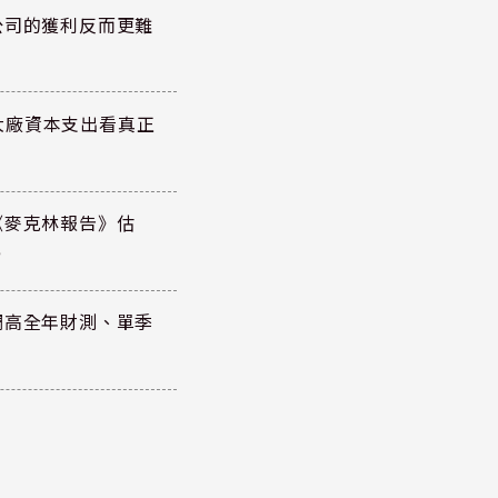
公司的獲利反而更難
大廠資本支出看真正
《麥克林報告》估
元
調高全年財測、單季