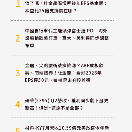
1
值了嗎？杜金龍看懂明後年EPS基本面：
本益比25倍支撐價在哪？
中國自行車代工龍頭津富士達IPO 海外
2
設廠搶歐美訂單，巨大、美利達同步調整
布局
金居、尖點腰斬後換誰漲？ABF載板欣
3
興、南電接棒！杜金龍：看好2028年
EPS達50元，這檔是末升段首選
研華(2395) Q2營收、獲利同步創下歷史
4
新高！但是~這還不是全部？
材料-KY7月營收10.59億元再改寫今年新
5