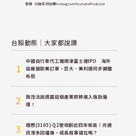
客服
討論區
粉絲團
Instagram
Youtube
Podcast
台股動態｜大家都說讚
中國自行車代工龍頭津富士達IPO 海外
1
設廠搶歐美訂單，巨大、美利達同步調整
布局
致茂法說透露這個產業即將進入強勁循
2
環！
穩懋(3105) Q2營收創近四年新高！光通
3
訊漲多回檔後，成長故事還在嗎？