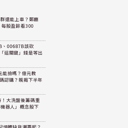
族群還能上車？鄭廳
每股盈餘看300
、00687B該砍
懂「這關鍵」錢是等出
47元能撿嗎？億元教
加碼認購？親揭下半年
持！大洗盤後籌碼重
+機器人」概念股下
！記憶體缺貨潮再起？