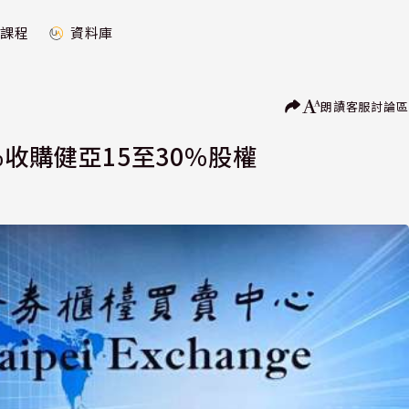
課程
資料庫
朗讀
客服
討論區
%收購健亞15至30%股權