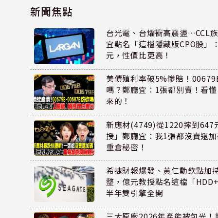
新聞焦點
台光電、台燿衝高震盪…CCL
宜點名「這檔隱藏版CPO股」：
元，性價比更高！
美債殖利率破5%慘賠！00679B
嗎？鄭廳宜：1張都別賣！看
來的！
新應材(4749)從1220摔到6
授」鄭廳宜：我1張都沒賣還
重倉秘密！
希捷財報爆發、黃仁勳欽點加
整，億元教授點名這檔「HDD
半年雙引擎全開
三大原廠2026年產能被包光