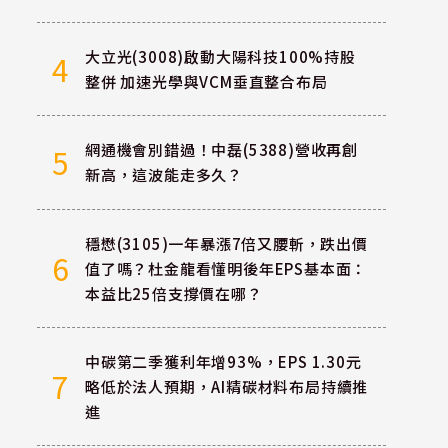
大立光(3008)啟動大陽科技100%持股
4
整併 加速光學與VCM垂直整合布局
網通機會別錯過！中磊(5388)營收再創
5
新高，這波能走多久？
穩懋(3105)一年暴漲7倍又腰斬，跌出價
6
值了嗎？杜金龍看懂明後年EPS基本面：
本益比25倍支撐價在哪？
中碳第二季獲利年增93%，EPS 1.30元
7
略低於法人預期，AI精碳材料布局持續推
進