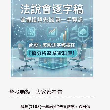
台股動態｜大家都在看
穩懋(3105)一年暴漲7倍又腰斬，跌出價