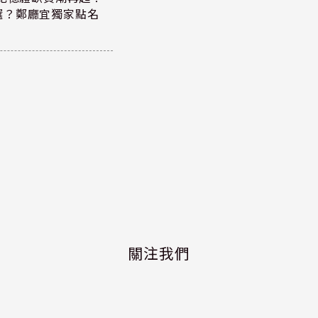
選？鄭廳宜獨家點名
關注我們