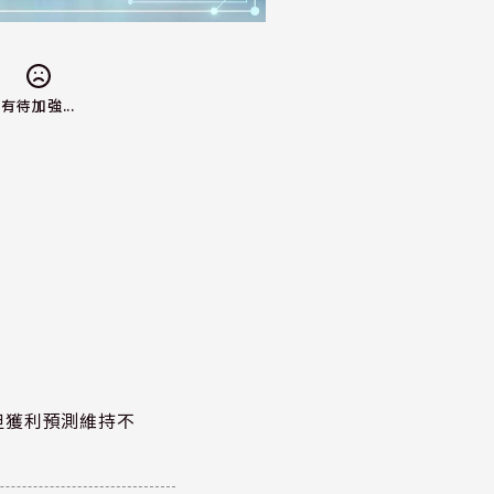
有待加強...
但獲利預測維持不