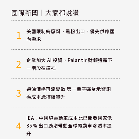
國際新聞｜大家都說讚
美國限制鎢廢料、黑粉出口，優先供應國
1
內需求
企業加大 AI 投資，Palantir 財報透露下
2
一階段在這裡
柴油價格再添變數 第一量子礦業示警銅
3
礦成本恐持續攀升
IEA：中國純電動車成本比已開發國家低
4
35% 出口勁增帶動全球電動車滲透率提
升