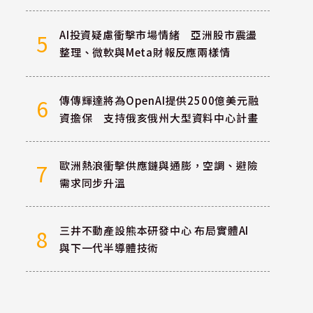
AI投資疑慮衝擊市場情緒 亞洲股市震盪
5
整理、微軟與Meta財報反應兩樣情
傳傳輝達將為OpenAI提供2500億美元融
6
資擔保 支持俄亥俄州大型資料中心計畫
歐洲熱浪衝擊供應鏈與通膨，空調、避險
7
需求同步升溫
三井不動產設熊本研發中心 布局實體AI
8
與下一代半導體技術