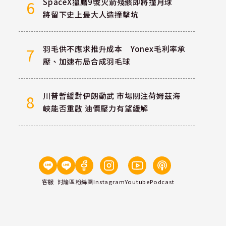
SpaceX獵鷹9號火箭殘骸即將撞月球
6
將留下史上最大人造撞擊坑
羽毛供不應求推升成本 Yonex毛利率承
7
壓、加速布局合成羽毛球
川普暫緩對伊朗動武 市場關注荷姆茲海
8
峽能否重啟 油價壓力有望緩解
客服
討論區
粉絲團
Instagram
Youtube
Podcast