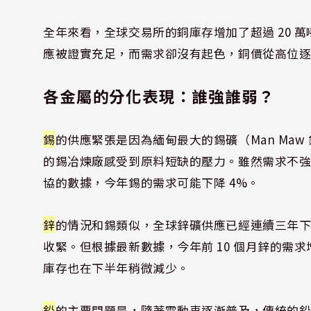
全年來看，全球交易所的銅庫存增加了超過 20 
應被證實充足，而需求卻沒有起色，銅價從高位
各金屬的分化表現：誰強誰弱？
錫
的供應緊張是因為緬甸最大的錫礦（Man Ma
的錫冶煉廠感受到原料短缺的壓力。雖然需求不
協的數據，今年錫的需求可能下降 4%。
鋅
的情況和錫類似，全球鋅礦供應已經連續三年
收緊。但根據最新數據，今年前 10 個月鋅的需求
庫存也在下半年稍微減少。
鉛
的主要問題是，隨著電動車逐漸普及，傳統的鉛酸