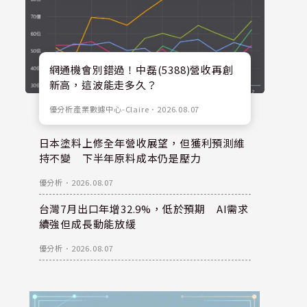
網通機會別錯過！中磊(5388)營收再創
新高，這波能走多久？
優分析產業數據中心-Claire
．
2026.08.07
日本塗料上修全年營收展望，但獲利預測維
持不變 下半年原料成本仍是壓力
優分析
．
2026.08.07
台灣7月出口年增32.9%，低於預期 AI需求
續強但成長動能放緩
優分析
．
2026.08.07