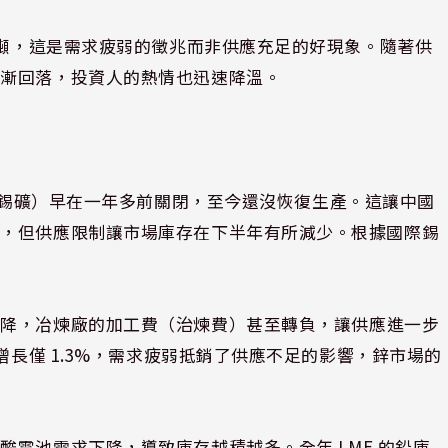
萬噸，這是需求疲弱的徵兆而非供應充足的好現象。隨著供
逐漸回落，投資人的熱情也迅速降溫。
w 錫礦）早在一年多前關閉，至今還沒恢復生產。這讓中國
強，但供應限制讓市場庫存在下半年有所減少。根據國際錫
下降，冶煉廠的加工費（治煉費）甚至轉負，讓供應進一步
增長僅 1.3%，需求疲弱抵銷了供應不足的影響，鋅市場的
電池需求下降，導致庫存越積越多。全年 LME 的鉛庫