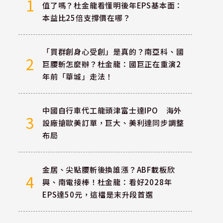
1
值了嗎？杜金龍看懂明後年EPS基本面：
本益比25倍支撐價在哪？
「買群創身心受創」是真的？南亞科、國
2
巨腰斬怎麼辦？杜金龍：國巨正在重演2
年前「華城」走法！
中國自行車代工龍頭津富士達IPO 海外
3
設廠搶歐美訂單，巨大、美利達同步調整
布局
金居、尖點腰斬後換誰漲？ABF載板欣
4
興、南電接棒！杜金龍：看好2028年
EPS達50元，這檔是末升段首選