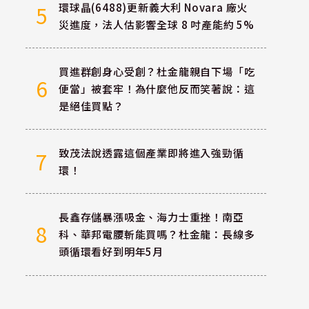
環球晶(6488)更新義大利 Novara 廠火
5
災進度，法人估影響全球 8 吋產能約 5%
買進群創身心受創？杜金龍親自下場「吃
6
便當」被套牢！為什麼他反而笑著說：這
是絕佳買點？
致茂法說透露這個產業即將進入強勁循
7
環！
長鑫存儲暴漲吸金、海力士重挫！南亞
8
科、華邦電腰斬能買嗎？杜金龍：長線多
頭循環看好到明年5月