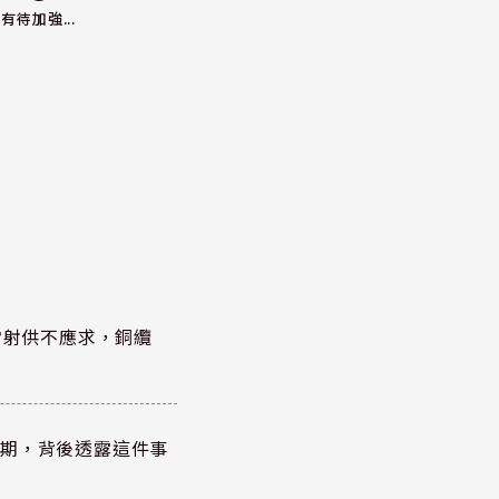
有待加強...
雷射供不應求，銅纜
？
績超預期，背後透露這件事