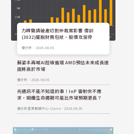
力韡聲請破產切割仲裁案影響 偉訓
(3032)擺脫財務包袱、股價攻漲停
優分析
．
2026.08.05
蘇姿丰再喊AI超級循環 AMD預估未來成長速
度將高於市場
優分析
．
2026.08.05
光通訊不能不知道的事！InP 雷射供不應
求，銅纜生命週期可能比市場預期更長？
優分析產業數據中心-Claire
．
2026.08.05