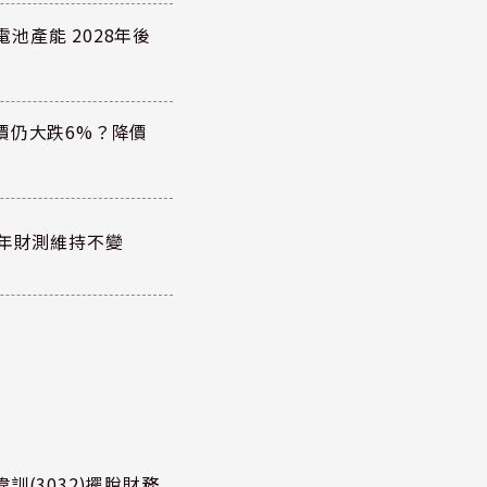
電池產能 2028年後
價仍大跌6%？降價
全年財測維持不變
訓(3032)擺脫財務