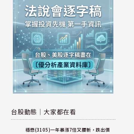
台股動態｜大家都在看
穩懋(3105)一年暴漲7倍又腰斬，跌出價