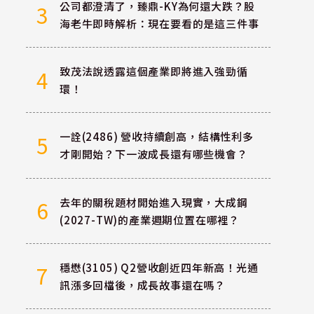
公司都澄清了，臻鼎-KY為何還大跌？股
3
海老牛即時解析：現在要看的是這三件事
致茂法說透露這個產業即將進入強勁循
4
環！
一詮(2486) 營收持續創高，結構性利多
5
才剛開始？下一波成長還有哪些機會？
去年的關稅題材開始進入現實，大成鋼
6
(2027-TW)的產業週期位置在哪裡？
穩懋(3105) Q2營收創近四年新高！光通
7
訊漲多回檔後，成長故事還在嗎？