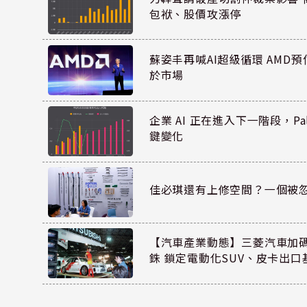
包袱、股價攻漲停
蘇姿丰再喊AI超級循環 AMD
於市場
企業 AI 正在進入下一階段，Pal
鍵變化
佳必琪還有上修空間？一個被
【汽車產業動態】三菱汽車加碼
銖 鎖定電動化SUV、皮卡出口