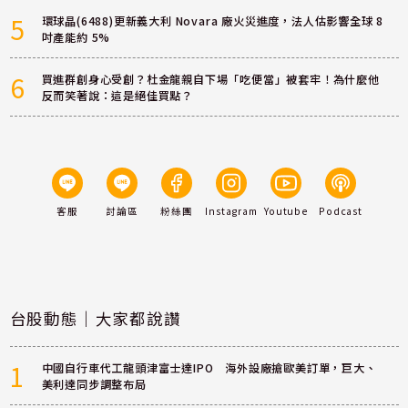
5
環球晶(6488)更新義大利 Novara 廠火災進度，法人估影響全球 8
吋產能約 5%
6
買進群創身心受創？杜金龍親自下場「吃便當」被套牢！為什麼他
反而笑著說：這是絕佳買點？
客服
討論區
粉絲團
Instagram
Youtube
Podcast
台股動態｜大家都說讚
1
中國自行車代工龍頭津富士達IPO 海外設廠搶歐美訂單，巨大、
美利達同步調整布局