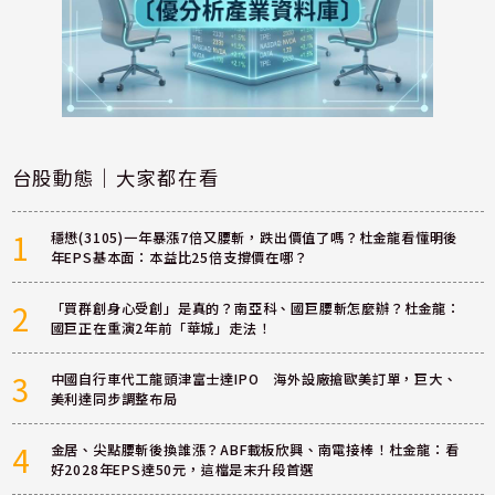
台股動態｜大家都在看
1
穩懋(3105)一年暴漲7倍又腰斬，跌出價值了嗎？杜金龍看懂明後
年EPS基本面：本益比25倍支撐價在哪？
2
「買群創身心受創」是真的？南亞科、國巨腰斬怎麼辦？杜金龍：
國巨正在重演2年前「華城」走法！
3
中國自行車代工龍頭津富士達IPO 海外設廠搶歐美訂單，巨大、
美利達同步調整布局
4
金居、尖點腰斬後換誰漲？ABF載板欣興、南電接棒！杜金龍：看
好2028年EPS達50元，這檔是末升段首選