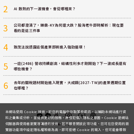
2
AI 散熱的下一波機會，會從哪裡來？
3
公司都澄清了，臻鼎-KY為何還大跌？股海老牛即時解析：現在要
看的是這三件事
4
致茂法說透露這個產業即將進入強勁循環！
5
一詮(2486) 營收持續創高，結構性利多才剛開始？下一波成長還有
哪些機會？
6
去年的關稅題材開始進入現實，大成鋼(2027-TW)的產業週期位置
在哪裡？
本網站使用 Cookie 技術，於您的電腦中存取某些資訊，以輔助本網站進行資
料之彙集或分析，並提供更好的服務，無侵犯個人隱私之意圖。Cookie 是網站
伺服器與使用者瀏覽器溝通的技術，若不願意開放此項功能，您可在您使用的瀏
客服
討論區
粉絲團
Instagram
Youtube
Podcast
覽器功能項中設定隱私權等級為高，即可拒絕 Cookie 的寫入，但可能會導致