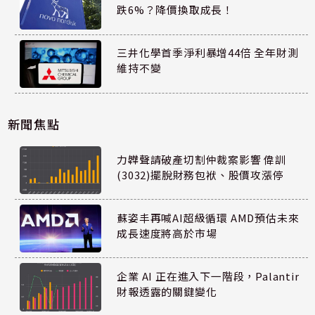
跌6%？降價換取成長！
三井化學首季淨利暴增44倍 全年財測
維持不變
新聞焦點
力韡聲請破產切割仲裁案影響 偉訓
(3032)擺脫財務包袱、股價攻漲停
蘇姿丰再喊AI超級循環 AMD預估未來
成長速度將高於市場
企業 AI 正在進入下一階段，Palantir
財報透露的關鍵變化