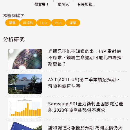
還可以
很實用！
有待加強...
標籤關鍵字
華通
昇達科
LEO
PCB
燿華
分析研究
光通訊不能不知道的事！InP 雷射供
不應求，銅纜生命週期可能比市場預
期更長？
AXT(AXTI-US)第二季業績超預期，
背後透露這件事
Samsung SDI全力衝刺全固態電池產
能 2028年後產能恐供不應求
諾和諾德財報優於預期 為何股價仍大