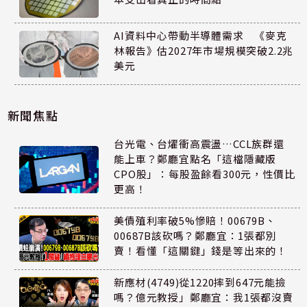
AI資料中心帶動半導體需求 《麥克
林報告》估2027年市場規模突破2.2兆
美元
新聞焦點
台光電、台燿衝高震盪…CCL族群還
能上車？鄭廳宜點名「這檔隱藏版
CPO股」：每股盈餘看300元，性價比
更高！
美債殖利率破5%慘賠！00679B、
00687B該砍嗎？鄭廳宜：1張都別
賣！看懂「這關鍵」錢是等出來的！
新應材(4749)從1220摔到647元能撿
嗎？億元教授」鄭廳宜：我1張都沒賣