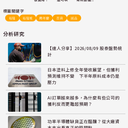
標籤關鍵字
裕隆
裕隆城
周年慶
百貨
誠品
分析研究
【達人分享】2026/08/09 股泰盤勢統
計
日本塗料上修全年營收展望，但獲利
預測維持不變 下半年原料成本仍是
壓力
AI訂單越來越多，為什麼有些公司的
獲利反而更難超預期？
功率半導體缺貨正在醞釀？從大廠資
本支出看真正的時間點