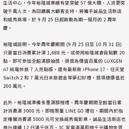
生活中心，今年裕隆城業績有望突破 57 億大關，人流更突
破千萬人次，為回饋廣大顧客支持，將攜手誠品生活新店
和威秀商場，於 9 月 25 日起啟動為期一個月的 2 周年
慶。
裕隆城說明，今年周年慶期間 (9 月 25 日至 10 月 31 日)
只要當日消費累計滿 1,688 元，或使用裕隆城會員點數 20
點，即可參加全館滿額抽獎，頭獎為價值百萬的 LUXGEN
n7 純電休旅 7 人亮點版，還有最新款 iPhone 17、任天堂
Switch 2 和 7 萬元日本旅遊金等夢幻好禮，獎項總價值近
200 萬元。
此外，裕隆城準備多重滿額贈禮，周年慶期間全館當日累
計消費滿 3000 元，即贈限量 LINE GO 禮包，期間內於指
定樓層消費滿 5000 元可兌換威秀電影票，誠品生活新店也
推出連續 12 日滿千送百、3C 家電滿萬即贈千元購物金眾