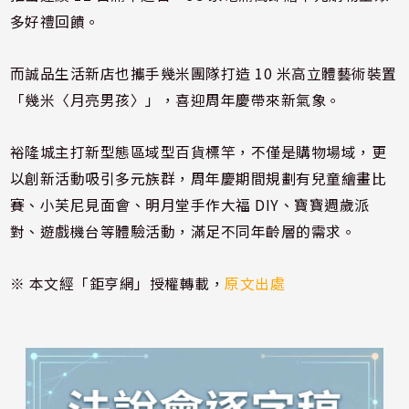
多好禮回饋。
而誠品生活新店也攜手幾米團隊打造 10 米高立體藝術裝置
「幾米〈月亮男孩〉」，喜迎周年慶帶來新氣象。
裕隆城主打新型態區域型百貨標竿，不僅是購物場域，更
以創新活動吸引多元族群，周年慶期間規劃有兒童繪畫比
賽、小芙尼見面會、明月堂手作大福 DIY、寶寶週歲派
對、遊戲機台等體驗活動，滿足不同年齡層的需求。
※ 本文經「鉅亨網」授權轉載，
原文出處