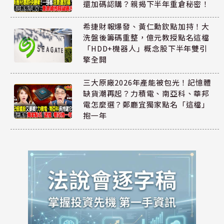
還加碼認購？親揭下半年重倉秘密！
希捷財報爆發、黃仁勳欽點加持！大
洗盤後籌碼重整，億元教授點名這檔
「HDD+機器人」概念股下半年雙引
擎全開
三大原廠2026年產能被包光！記憶體
缺貨潮再起？力積電、南亞科、華邦
電怎麼選？鄭廳宜獨家點名「這檔」
抱一年