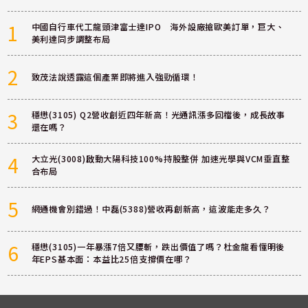
1
中國自行車代工龍頭津富士達IPO 海外設廠搶歐美訂單，巨大、
美利達同步調整布局
2
致茂法說透露這個產業即將進入強勁循環！
3
穩懋(3105) Q2營收創近四年新高！光通訊漲多回檔後，成長故事
還在嗎？
4
大立光(3008)啟動大陽科技100%持股整併 加速光學與VCM垂直整
合布局
5
網通機會別錯過！中磊(5388)營收再創新高，這波能走多久？
6
穩懋(3105)一年暴漲7倍又腰斬，跌出價值了嗎？杜金龍看懂明後
年EPS基本面：本益比25倍支撐價在哪？