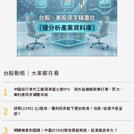
台股動態｜大家都在看
1
中國自行車代工龍頭津富士達IPO 海外設廠搶歐美訂單，巨大、
美利達同步調整布局
2
研華(2395) Q2營收、獲利同步創下歷史新高！但是~這還不是全
部？
3
網通機會別錯過！中磊(5388)營收再創新高，這波能走多久？