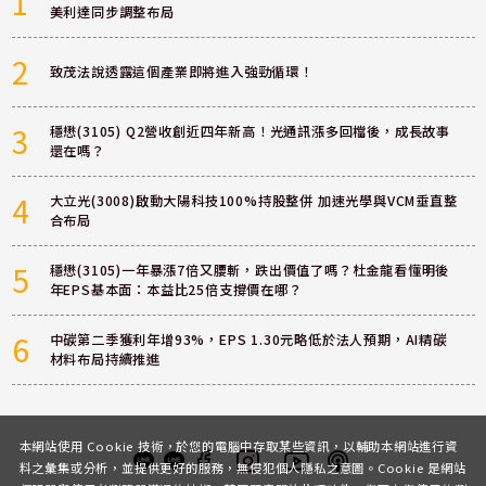
1
美利達同步調整布局
2
致茂法說透露這個產業即將進入強勁循環！
3
穩懋(3105) Q2營收創近四年新高！光通訊漲多回檔後，成長故事
還在嗎？
4
大立光(3008)啟動大陽科技100%持股整併 加速光學與VCM垂直整
合布局
5
穩懋(3105)一年暴漲7倍又腰斬，跌出價值了嗎？杜金龍看懂明後
年EPS基本面：本益比25倍支撐價在哪？
6
中碳第二季獲利年增93%，EPS 1.30元略低於法人預期，AI精碳
材料布局持續推進
本網站使用 Cookie 技術，於您的電腦中存取某些資訊，以輔助本網站進行資
料之彙集或分析，並提供更好的服務，無侵犯個人隱私之意圖。Cookie 是網站