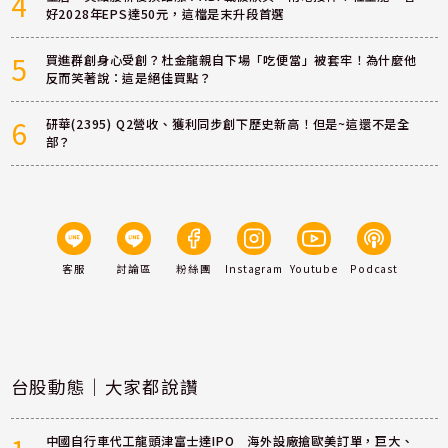
4
好2028年EPS達50元，這檔是末升段首選
5
買進群創身心受創？杜金龍親自下場「吃便當」被套牢！為什麼他
反而笑著說：這是絕佳買點？
6
研華(2395) Q2營收、獲利同步創下歷史新高！但是~這還不是全
部？
客服
討論區
粉絲團
Instagram
Youtube
Podcast
台股動態｜大家都說讚
中國自行車代工龍頭津富士達IPO 海外設廠搶歐美訂單，巨大、