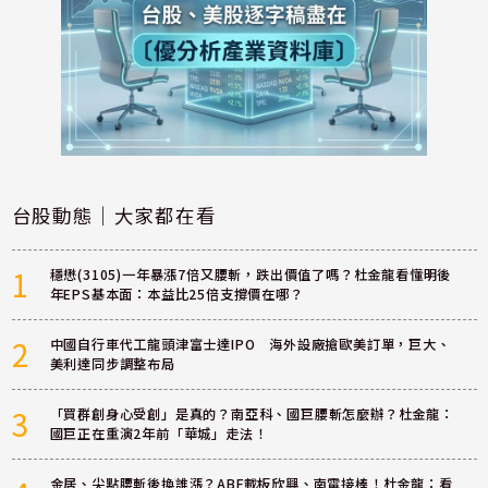
台股動態｜大家都在看
1
穩懋(3105)一年暴漲7倍又腰斬，跌出價值了嗎？杜金龍看懂明後
年EPS基本面：本益比25倍支撐價在哪？
2
中國自行車代工龍頭津富士達IPO 海外設廠搶歐美訂單，巨大、
美利達同步調整布局
3
「買群創身心受創」是真的？南亞科、國巨腰斬怎麼辦？杜金龍：
國巨正在重演2年前「華城」走法！
金居、尖點腰斬後換誰漲？ABF載板欣興、南電接棒！杜金龍：看