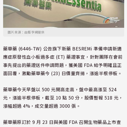
圖片來源：由鉅亨網提供
藥華藥 (6446-TW) 公告旗下新藥 BESREMi 準備申請新適
應症原發性血小板過多症 (ET) 藥證事宜，針對團隊在會前
事先提出的藥證送件申請問題，獲美國 FDA 給予明確且正
面回覆，激勵藥華藥今 (23) 日價量齊揚，漲逾半根停板。
藥華藥今天早盤以 500 元開高走高，盤中最高漲至 524
元，漲逾半根停板，截至 10 點 50 分，股價暫報 518 元，
漲幅超過 4%，成交量超過 3000 張。
藥華藥原訂於 9 月 23 日與美國 FDA 召開生物藥品上市查