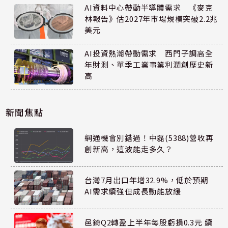
AI資料中心帶動半導體需求 《麥克
林報告》估2027年市場規模突破2.2兆
美元
AI投資熱潮帶動需求 西門子調高全
年財測、單季工業事業利潤創歷史新
高
新聞焦點
網通機會別錯過！中磊(5388)營收再
創新高，這波能走多久？
台灣7月出口年增32.9%，低於預期
AI需求續強但成長動能放緩
邑錡Q2轉盈上半年每股虧損0.3元 續