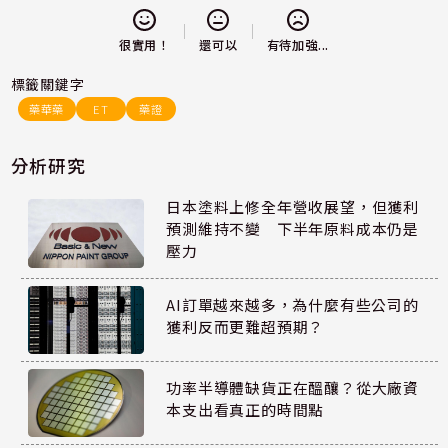
還可以
很實用！
有待加強...
標籤關鍵字
藥華藥
ET
藥證
分析研究
日本塗料上修全年營收展望，但獲利
預測維持不變 下半年原料成本仍是
壓力
AI訂單越來越多，為什麼有些公司的
獲利反而更難超預期？
功率半導體缺貨正在醞釀？從大廠資
本支出看真正的時間點