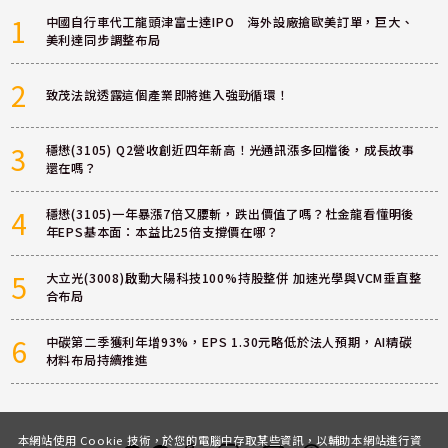
1
中國自行車代工龍頭津富士達IPO 海外設廠搶歐美訂單，巨大、
美利達同步調整布局
2
致茂法說透露這個產業即將進入強勁循環！
3
穩懋(3105) Q2營收創近四年新高！光通訊漲多回檔後，成長故事
還在嗎？
4
穩懋(3105)一年暴漲7倍又腰斬，跌出價值了嗎？杜金龍看懂明後
年EPS基本面：本益比25倍支撐價在哪？
5
大立光(3008)啟動大陽科技100%持股整併 加速光學與VCM垂直整
合布局
6
中碳第二季獲利年增93%，EPS 1.30元略低於法人預期，AI精碳
材料布局持續推進
本網站使用 Cookie 技術，於您的電腦中存取某些資訊，以輔助本網站進行資