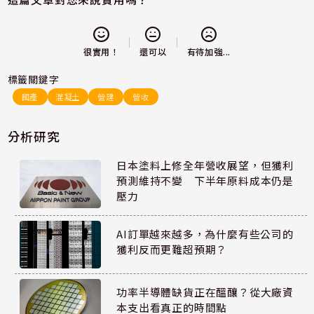
還可以
很實用！
有待加強...
標籤關鍵字
國產
混凝土
營建
營收
分析研究
日本塗料上修全年營收展望，但獲利
預測維持不變 下半年原料成本仍是
壓力
AI訂單越來越多，為什麼有些公司的
獲利反而更難超預期？
功率半導體缺貨正在醞釀？從大廠資
本支出看真正的時間點