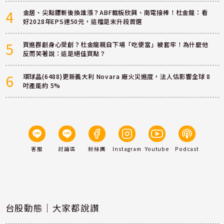
4
金居、尖點腰斬後換誰漲？ABF載板欣興、南電接棒！杜金龍：看
好2028年EPS達50元，這檔是末升段首選
5
買進群創身心受創？杜金龍親自下場「吃便當」被套牢！為什麼他
反而笑著說：這是絕佳買點？
6
環球晶(6488)更新義大利 Novara 廠火災進度，法人估影響全球 8
吋產能約 5%
客服
討論區
粉絲團
Instagram
Youtube
Podcast
台股動態｜大家都說讚