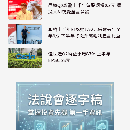
邑錡Q2轉盈上半年每股虧損0.3元 續
投入AI視覺產品開發
和椿上半年EPS達1.92元賺逾去年全
年9成 下半年將提升高毛利產品比重
佳世達Q2純益季增87% 上半年
EPS0.58元