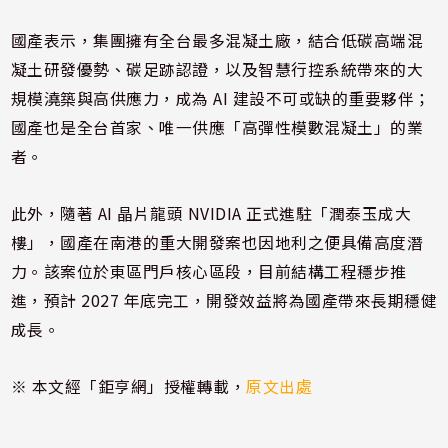
國產表示，集團擁有全台最多混凝土廠，結合低碳高端混
凝土研發優勢、碳足跡認證，以及智慧行控系統帶來的大
規模澆築與高供應力，成為 AI 建設不可或缺的重要夥伴；
國產也是全台首家、唯一供應「高彈性模數混凝土」的業
者。
此外，隨著 AI 晶片龍頭 NVIDIA 正式進駐「潤泰玉成大
樓」，國產在南港的重大開發案也因地利之便具備高度潛
力。該案位於東區門戶核心區段，目前結構工程穩步推
進，預計 2027 年底完工，開發效益將為國產帶來長期穩健
成長。
※ 本文經「鉅亨網」授權轉載，
原文出處