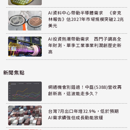
AI資料中心帶動半導體需求 《麥克
林報告》估2027年市場規模突破2.2兆
美元
AI投資熱潮帶動需求 西門子調高全
年財測、單季工業事業利潤創歷史新
高
新聞焦點
網通機會別錯過！中磊(5388)營收再
創新高，這波能走多久？
台灣7月出口年增32.9%，低於預期
AI需求續強但成長動能放緩