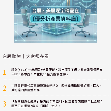
台股動態｜大家都在看
1
穩懋(3105)一年暴漲7倍又腰斬，跌出價值了嗎？杜金龍看懂明後
年EPS基本面：本益比25倍支撐價在哪？
2
中國自行車代工龍頭津富士達IPO 海外設廠搶歐美訂單，巨大、
美利達同步調整布局
3
「買群創身心受創」是真的？南亞科、國巨腰斬怎麼辦？杜金龍：
國巨正在重演2年前「華城」走法！