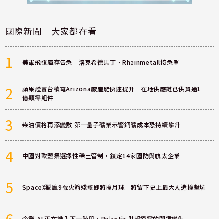
國際新聞｜大家都在看
1
美軍飛彈庫存告急 洛克希德馬丁、Rheinmetall接急單
2
蘋果證實台積電Arizona廠產能快速提升 在地供應鏈已供貨逾1
億顆零組件
3
柴油價格再添變數 第一量子礦業示警銅礦成本恐持續攀升
4
中國對歐盟祭選擇性稀土管制，鎖定14家國防與航太企業
5
SpaceX獵鷹9號火箭殘骸即將撞月球 將留下史上最大人造撞擊坑
6
企業 AI 正在進入下一階段，Palantir 財報透露的關鍵變化