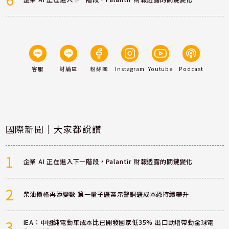
客服
討論區
粉絲團
Instagram
Youtube
Podcast
國際新聞｜大家都說讚
1
企業 AI 正在進入下一階段，Palantir 財報透露的關鍵變化
2
柴油價格再添變數 第一量子礦業示警銅礦成本恐持續攀升
3
IEA：中國純電動車成本比已開發國家低35% 出口勁增帶動全球電