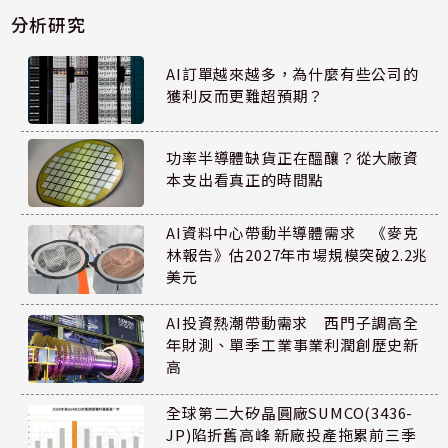
分析研究
AI訂單越來越多，為什麼有些公司的
獲利反而更難超預期？
功率半導體缺貨正在醞釀？從大廠資
本支出看真正的時間點
AI資料中心帶動半導體需求 《麥克
林報告》估2027年市場規模突破2.2兆
美元
AI投資熱潮帶動需求 西門子調高全
年財測、單季工業事業利潤創歷史新
高
全球第二大矽晶圓廠SUMCO(3436-
JP)陷折舊高峰 新廠投產拖累前三季