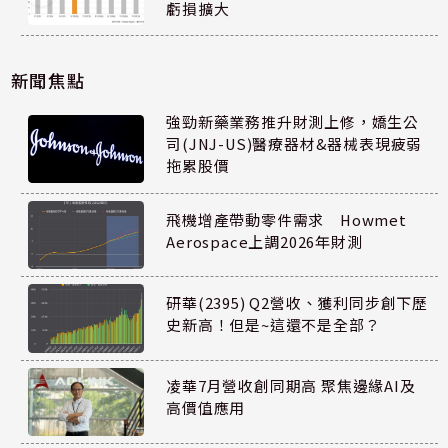
虧損擴大
新聞焦點
強勁新藥業務推升財測上修，嬌生公
司(JNJ-US)醫療器材&器械表現疲弱
拖累股價
飛機增產帶動零件需求 Howmet
Aerospace上調2026年財測
研華(2395) Q2營收、獲利同步創下歷
史新高！但是~這還不是全部？
凌華7月營收創同期高 聚焦邊緣AI及
高價值應用