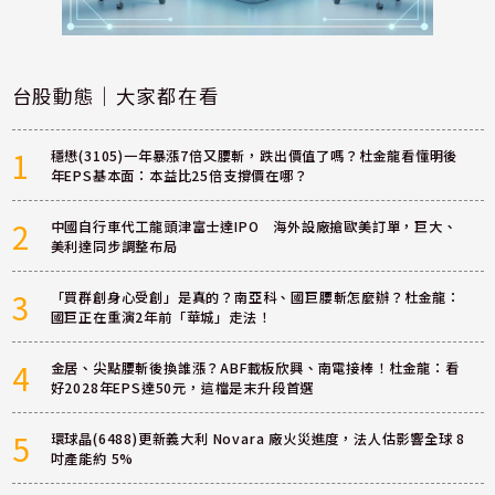
台股動態｜大家都在看
1
穩懋(3105)一年暴漲7倍又腰斬，跌出價值了嗎？杜金龍看懂明後
年EPS基本面：本益比25倍支撐價在哪？
2
中國自行車代工龍頭津富士達IPO 海外設廠搶歐美訂單，巨大、
美利達同步調整布局
3
「買群創身心受創」是真的？南亞科、國巨腰斬怎麼辦？杜金龍：
國巨正在重演2年前「華城」走法！
4
金居、尖點腰斬後換誰漲？ABF載板欣興、南電接棒！杜金龍：看
好2028年EPS達50元，這檔是末升段首選
5
環球晶(6488)更新義大利 Novara 廠火災進度，法人估影響全球 8
吋產能約 5%