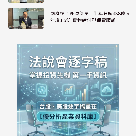
兩樣情！外溢保單上半年狂銷488億元
年增1.5倍 實物給付型保費腰斬