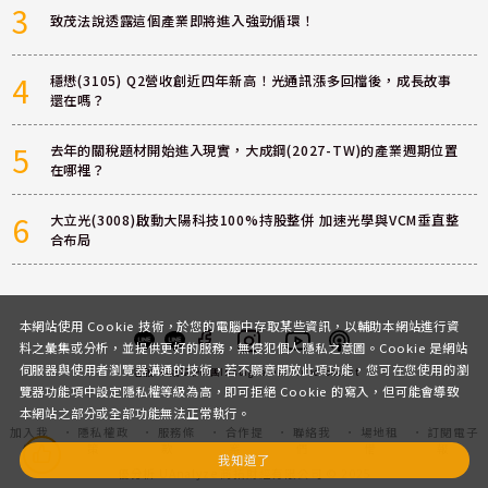
3
致茂法說透露這個產業即將進入強勁循環！
4
穩懋(3105) Q2營收創近四年新高！光通訊漲多回檔後，成長故事
還在嗎？
5
去年的關稅題材開始進入現實，大成鋼(2027-TW)的產業週期位置
在哪裡？
6
大立光(3008)啟動大陽科技100%持股整併 加速光學與VCM垂直整
合布局
本網站使用 Cookie 技術，於您的電腦中存取某些資訊，以輔助本網站進行資
料之彙集或分析，並提供更好的服務，無侵犯個人隱私之意圖。Cookie 是網站
伺服器與使用者瀏覽器溝通的技術，若不願意開放此項功能，您可在您使用的瀏
客服
討論區
粉絲團
Instagram
Youtube
Podcast
覽器功能項中設定隱私權等級為高，即可拒絕 Cookie 的寫入，但可能會導致
本網站之部分或全部功能無法正常執行。
加入我
隱私權政
服務條
合作提
聯絡我
場地租
訂閱電子
們
策
款
案
們
借
報
我知道了
優分析 UAnalyze 商拓財經有限公司 © 2025