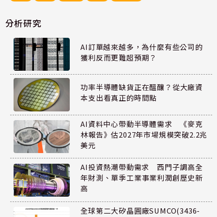
分析研究
AI訂單越來越多，為什麼有些公司的
獲利反而更難超預期？
功率半導體缺貨正在醞釀？從大廠資
本支出看真正的時間點
AI資料中心帶動半導體需求 《麥克
林報告》估2027年市場規模突破2.2兆
美元
AI投資熱潮帶動需求 西門子調高全
年財測、單季工業事業利潤創歷史新
高
全球第二大矽晶圓廠SUMCO(3436-