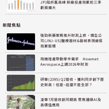
JP)陷折舊高峰 新廠投產拖累前三季
虧損擴大
新聞焦點
強勁新藥業務推升財測上修，嬌生公
司(JNJ-US)醫療器材&器械表現疲弱
拖累股價
飛機增產帶動零件需求 Howmet
Aerospace上調2026年財測
研華(2395) Q2營收、獲利同步創下歷
史新高！但是~這還不是全部？
凌華7月營收創同期高 聚焦邊緣AI及
高價值應用