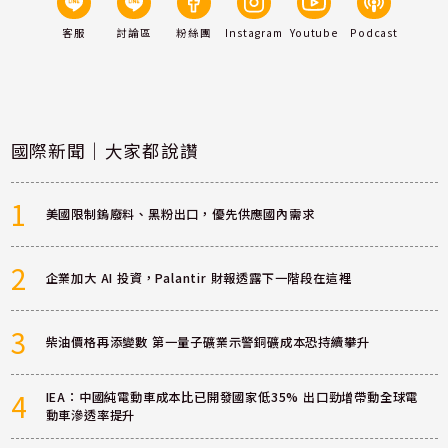
客服
討論區
粉絲團
Instagram
Youtube
Podcast
國際新聞｜大家都說讚
1
美國限制鎢廢料、黑粉出口，優先供應國內需求
2
企業加大 AI 投資，Palantir 財報透露下一階段在這裡
3
柴油價格再添變數 第一量子礦業示警銅礦成本恐持續攀升
4
IEA：中國純電動車成本比已開發國家低35% 出口勁增帶動全球電
動車滲透率提升