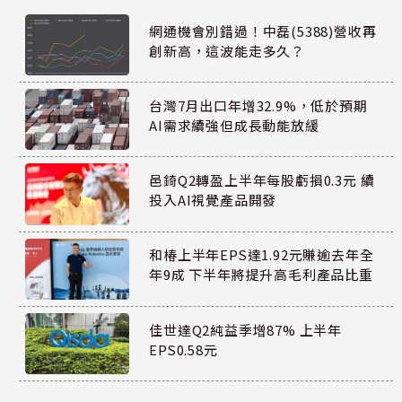
網通機會別錯過！中磊(5388)營收再
創新高，這波能走多久？
台灣7月出口年增32.9%，低於預期
AI需求續強但成長動能放緩
邑錡Q2轉盈上半年每股虧損0.3元 續
投入AI視覺產品開發
和椿上半年EPS達1.92元賺逾去年全
年9成 下半年將提升高毛利產品比重
佳世達Q2純益季增87% 上半年
EPS0.58元