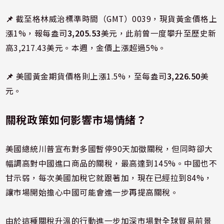
📌
截至格林威治標準時間（GMT）0039，現貨黃金價格上
漲1%，報每盎司
3,205.53
美元，此前曾一度攀升至歷史新
高3,217.43美元。本週，金價上漲超過5%。
📌
美國黃金期貨價格則上漲1.5%，至每盎司
3,226.50
美
元。
關稅政策如何影響市場情緒？
美國總統川普宣布對多國暫停90天加徵關稅，但同時卻大
幅調高對中國進口商品的關稅，最高達到145%。中國也不
甘示弱，每次美國加稅它就跟著加，現在已經拉到84%，
讓市場開始擔心中國可能會進一步再提高關稅。
由於這種關稅升溫的行動進一步加深市場對全球貿易前景