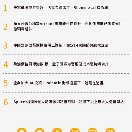
1
美軍飛彈庫存告急 洛克希德馬丁、Rheinmetall接急單
2
蘋果證實台積電Arizona廠產能快速提升 在地供應鏈已供貨逾1
億顆零組件
3
中國對歐盟祭選擇性稀土管制，鎖定14家國防與航太企業
4
柴油價格再添變數 第一量子礦業示警銅礦成本恐持續攀升
5
企業加大 AI 投資，Palantir 財報透露下一階段在這裡
6
SpaceX獵鷹9號火箭殘骸即將撞月球 將留下史上最大人造撞擊坑