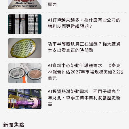
壓力
AI訂單越來越多，為什麼有些公司的
獲利反而更難超預期？
功率半導體缺貨正在醞釀？從大廠資
本支出看真正的時間點
AI資料中心帶動半導體需求 《麥克
林報告》估2027年市場規模突破2.2兆
美元
AI投資熱潮帶動需求 西門子調高全
年財測、單季工業事業利潤創歷史新
高
新聞焦點