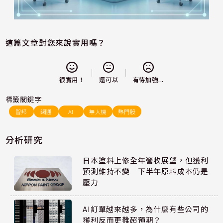
這篇文章對您來說實用嗎？
還可以
很實用！
有待加強...
標籤關鍵字
智邦
網通
AI
無人機
熱門股
分析研究
日本塗料上修全年營收展望，但獲利
預測維持不變 下半年原料成本仍是
壓力
AI訂單越來越多，為什麼有些公司的
獲利反而更難超預期？