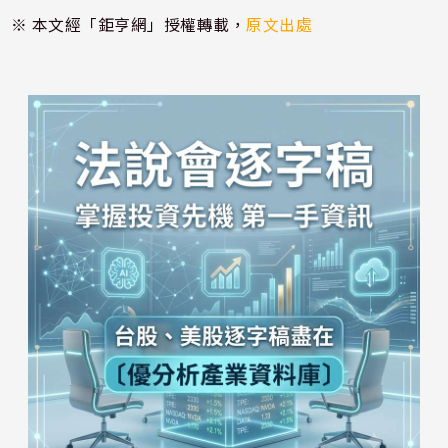
※ 本文經「鉅亨網」授權轉載，
原文出處