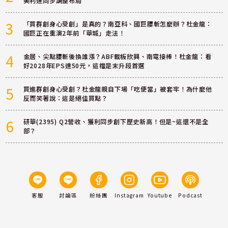
美利達同步調整布局
3
「買群創身心受創」是真的？南亞科、國巨腰斬怎麼辦？杜金龍：
國巨正在重演2年前「華城」走法！
4
金居、尖點腰斬後換誰漲？ABF載板欣興、南電接棒！杜金龍：看
好2028年EPS達50元，這檔是末升段首選
5
買進群創身心受創？杜金龍親自下場「吃便當」被套牢！為什麼他
反而笑著說：這是絕佳買點？
6
研華(2395) Q2營收、獲利同步創下歷史新高！但是~這還不是全
部？
客服
討論區
粉絲團
Instagram
Youtube
Podcast