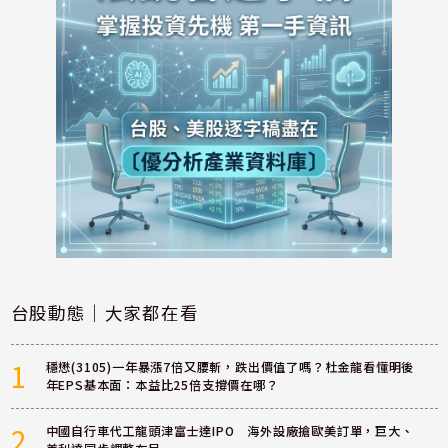
台股動態｜大家都在看
1
穩懋(3105)一年暴漲7倍又腰斬，跌出價值了嗎？杜金龍看懂明後
年EPS基本面：本益比25倍支撐價在哪？
2
中國自行車代工龍頭津富士達IPO 海外設廠搶歐美訂單，巨大、