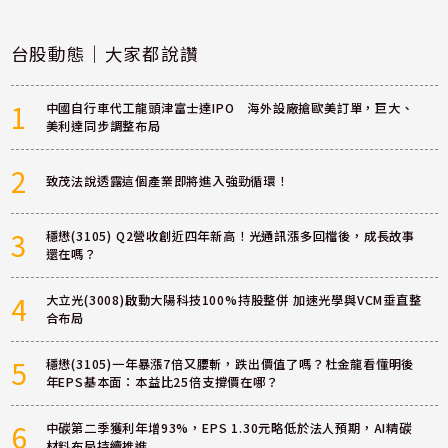
台股動態｜大家都說讚
1
中國自行車代工龍頭津富士達IPO 海外設廠搶歐美訂單，巨大、
美利達同步調整布局
2
致茂法說透露這個產業即將進入強勁循環！
3
穩懋(3105) Q2營收創近四年新高！光通訊漲多回檔後，成長故事
還在嗎？
4
大立光(3008)啟動大陽科技100%持股整併 加速光學與VCM垂直整
合布局
5
穩懋(3105)一年暴漲7倍又腰斬，跌出價值了嗎？杜金龍看懂明後
年EPS基本面：本益比25倍支撐價在哪？
6
中碳第二季獲利年增93%，EPS 1.30元略低於法人預期，AI精碳
材料布局持續推進