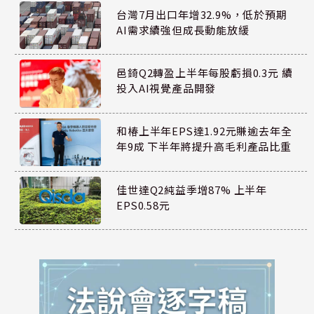
台灣7月出口年增32.9%，低於預期
AI需求續強但成長動能放緩
邑錡Q2轉盈上半年每股虧損0.3元 續
投入AI視覺產品開發
和椿上半年EPS達1.92元賺逾去年全
年9成 下半年將提升高毛利產品比重
佳世達Q2純益季增87% 上半年
EPS0.58元