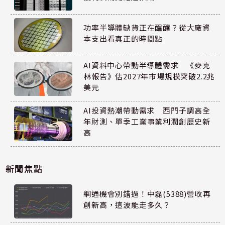
功率半導體缺貨正在醞釀？從大廠資
本支出看真正的時間點
AI資料中心帶動半導體需求 《麥克
林報告》估2027年市場規模突破2.2兆
美元
AI投資熱潮帶動需求 西門子調高全
年財測、單季工業事業利潤創歷史新
高
新聞焦點
網通機會別錯過！中磊(5388)營收再
創新高，這波能走多久？