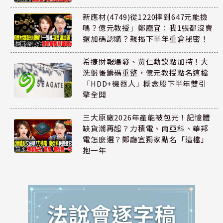
新應材(4749)從1220摔到647元能撿
嗎？億元教授」鄭廳宜：我1張都沒賣
還加碼認購？親揭下半年重倉秘密！
希捷財報爆發、黃仁勳欽點加持！大
洗盤後籌碼重整，億元教授點名這檔
「HDD+機器人」概念股下半年雙引
擎全開
三大原廠2026年產能被包光！記憶體
缺貨潮再起？力積電、南亞科、華邦
電怎麼選？鄭廳宜獨家點名「這檔」
抱一年