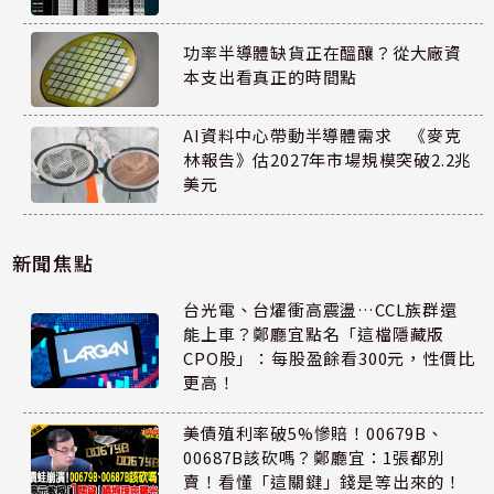
功率半導體缺貨正在醞釀？從大廠資
本支出看真正的時間點
AI資料中心帶動半導體需求 《麥克
林報告》估2027年市場規模突破2.2兆
美元
新聞焦點
台光電、台燿衝高震盪…CCL族群還
能上車？鄭廳宜點名「這檔隱藏版
CPO股」：每股盈餘看300元，性價比
更高！
美債殖利率破5%慘賠！00679B、
00687B該砍嗎？鄭廳宜：1張都別
賣！看懂「這關鍵」錢是等出來的！