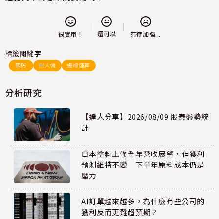
還可以
很實用！
有待加強...
標籤關鍵字
國防
無人機
邊緣運算
分析研究
【達人分享】2026/08/09 股泰盤勢統
計
日本塗料上修全年營收展望，但獲利
預測維持不變 下半年原料成本仍是
壓力
AI訂單越來越多，為什麼有些公司的
獲利反而更難超預期？