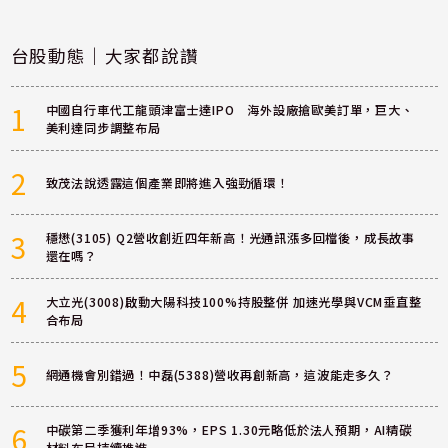
台股動態｜大家都說讚
1
中國自行車代工龍頭津富士達IPO 海外設廠搶歐美訂單，巨大、
美利達同步調整布局
2
致茂法說透露這個產業即將進入強勁循環！
3
穩懋(3105) Q2營收創近四年新高！光通訊漲多回檔後，成長故事
還在嗎？
4
大立光(3008)啟動大陽科技100%持股整併 加速光學與VCM垂直整
合布局
5
網通機會別錯過！中磊(5388)營收再創新高，這波能走多久？
6
中碳第二季獲利年增93%，EPS 1.30元略低於法人預期，AI精碳
材料布局持續推進