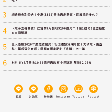
部？
3
網通機會別錯過！中磊(5388)營收再創新高，這波能走多久？
4
〈電子五哥營收〉仁寶前7月營收5206億元年增逾1成 Q3主要動能
來自伺服器
5
三大原廠2026年產能被包光！記憶體缺貨潮再起？力積電、南亞
科、華邦電怎麼選？鄭廳宜獨家點名「這檔」抱一年
6
材料-KY7月營收10.59億元再改寫今年新高 年增32.05%
客服
討論區
粉絲團
Instagram
Youtube
Podcast