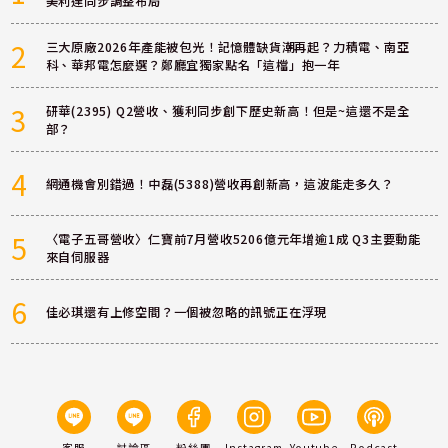
美利達同步調整布局
2
三大原廠2026年產能被包光！記憶體缺貨潮再起？力積電、南亞
科、華邦電怎麼選？鄭廳宜獨家點名「這檔」抱一年
3
研華(2395) Q2營收、獲利同步創下歷史新高！但是~這還不是全
部？
4
網通機會別錯過！中磊(5388)營收再創新高，這波能走多久？
5
〈電子五哥營收〉仁寶前7月營收5206億元年增逾1成 Q3主要動能
來自伺服器
6
佳必琪還有上修空間？一個被忽略的訊號正在浮現
客服
討論區
粉絲團
Instagram
Youtube
Podcast