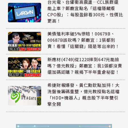
台光電、台燿衝高震盪…CCL族群還
能上車？鄭廳宜點名「這檔隱藏版
CPO股」：每股盈餘看300元，性價比
更高！
美債殖利率破5%慘賠！00679B、
00687B該砍嗎？鄭廳宜：1張都別
賣！看懂「這關鍵」錢是等出來的！
新應材(4749)從1220摔到647元能撿
嗎？億元教授」鄭廳宜：我1張都沒賣
還加碼認購？親揭下半年重倉秘密！
希捷財報爆發、黃仁勳欽點加持！大
洗盤後籌碼重整，億元教授點名這檔
「HDD+機器人」概念股下半年雙引
擎全開