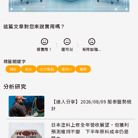
這篇文章對您來說實用嗎？
還可以
很實用！
有待加強...
標籤關鍵字
輔信
營收
迷你電腦
邊緣AI
醫療
分析研究
【達人分享】2026/08/09 股泰盤勢統
計
日本塗料上修全年營收展望，但獲利
預測維持不變 下半年原料成本仍是