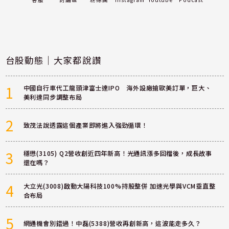
台股動態｜大家都說讚
1
中國自行車代工龍頭津富士達IPO 海外設廠搶歐美訂單，巨大、
美利達同步調整布局
2
致茂法說透露這個產業即將進入強勁循環！
3
穩懋(3105) Q2營收創近四年新高！光通訊漲多回檔後，成長故事
還在嗎？
4
大立光(3008)啟動大陽科技100%持股整併 加速光學與VCM垂直整
合布局
5
網通機會別錯過！中磊(5388)營收再創新高，這波能走多久？