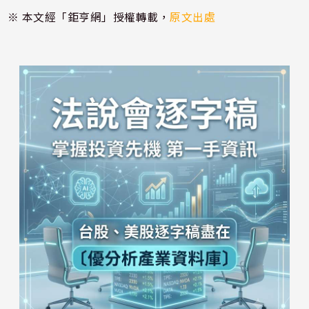
※ 本文經「鉅亨網」授權轉載，
原文出處