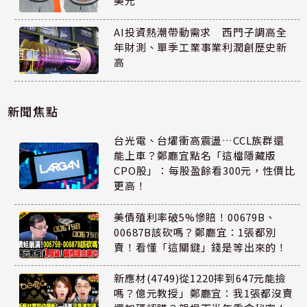
美元
AI投資熱潮帶動需求 西門子調高全
年財測、單季工業事業利潤創歷史新
高
新聞焦點
台光電、台燿衝高震盪…CCL族群還
能上車？鄭廳宜點名「這檔隱藏版
CPO股」：每股盈餘看300元，性價比
更高！
美債殖利率破5%慘賠！00679B、
00687B該砍嗎？鄭廳宜：1張都別
賣！看懂「這關鍵」錢是等出來的！
新應材(4749)從1220摔到647元能撿
嗎？億元教授」鄭廳宜：我1張都沒賣