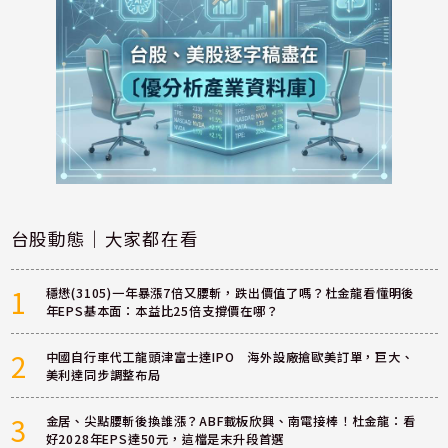
台股動態｜大家都在看
1
穩懋(3105)一年暴漲7倍又腰斬，跌出價值了嗎？杜金龍看懂明後
年EPS基本面：本益比25倍支撐價在哪？
2
中國自行車代工龍頭津富士達IPO 海外設廠搶歐美訂單，巨大、
美利達同步調整布局
3
金居、尖點腰斬後換誰漲？ABF載板欣興、南電接棒！杜金龍：看
好2028年EPS達50元，這檔是末升段首選