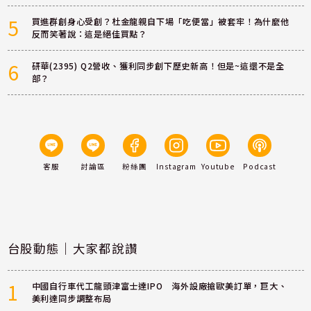
5
買進群創身心受創？杜金龍親自下場「吃便當」被套牢！為什麼他
反而笑著說：這是絕佳買點？
6
研華(2395) Q2營收、獲利同步創下歷史新高！但是~這還不是全
部？
客服
討論區
粉絲團
Instagram
Youtube
Podcast
台股動態｜大家都說讚
1
中國自行車代工龍頭津富士達IPO 海外設廠搶歐美訂單，巨大、
美利達同步調整布局