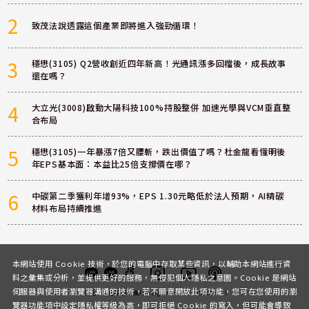
2
致茂法說透露這個產業即將進入強勁循環！
3
穩懋(3105) Q2營收創近四年新高！光通訊漲多回檔後，成長故事
還在嗎？
4
大立光(3008)啟動大陽科技100%持股整併 加速光學與VCM垂直整
合布局
5
穩懋(3105)一年暴漲7倍又腰斬，跌出價值了嗎？杜金龍看懂明後
年EPS基本面：本益比25倍支撐價在哪？
6
中碳第二季獲利年增93%，EPS 1.30元略低於法人預期，AI精碳
材料布局持續推進
本網站使用 Cookie 技術，於您的電腦中存取某些資訊，以輔助本網站進行資
料之彙集或分析，並提供更好的服務，無侵犯個人隱私之意圖。Cookie 是網站
伺服器與使用者瀏覽器溝通的技術，若不願意開放此項功能，您可在您使用的瀏
客服
討論區
粉絲團
Instagram
Youtube
Podcast
覽器功能項中設定隱私權等級為高，即可拒絕 Cookie 的寫入，但可能會導致