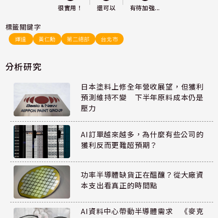
還可以
很實用！
有待加強...
標籤關鍵字
輝達
黃仁勳
第二總部
台北市
分析研究
日本塗料上修全年營收展望，但獲利
預測維持不變 下半年原料成本仍是
壓力
AI訂單越來越多，為什麼有些公司的
獲利反而更難超預期？
功率半導體缺貨正在醞釀？從大廠資
本支出看真正的時間點
AI資料中心帶動半導體需求 《麥克