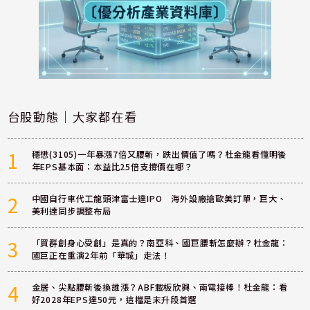
台股動態｜大家都在看
1
穩懋(3105)一年暴漲7倍又腰斬，跌出價值了嗎？杜金龍看懂明後
年EPS基本面：本益比25倍支撐價在哪？
2
中國自行車代工龍頭津富士達IPO 海外設廠搶歐美訂單，巨大、
美利達同步調整布局
3
「買群創身心受創」是真的？南亞科、國巨腰斬怎麼辦？杜金龍：
國巨正在重演2年前「華城」走法！
4
金居、尖點腰斬後換誰漲？ABF載板欣興、南電接棒！杜金龍：看
好2028年EPS達50元，這檔是末升段首選