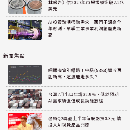
林報告》估2027年市場規模突破2.2兆
美元
AI投資熱潮帶動需求 西門子調高全
年財測、單季工業事業利潤創歷史新
高
新聞焦點
網通機會別錯過！中磊(5388)營收再
創新高，這波能走多久？
台灣7月出口年增32.9%，低於預期
AI需求續強但成長動能放緩
邑錡Q2轉盈上半年每股虧損0.3元 續
投入AI視覺產品開發