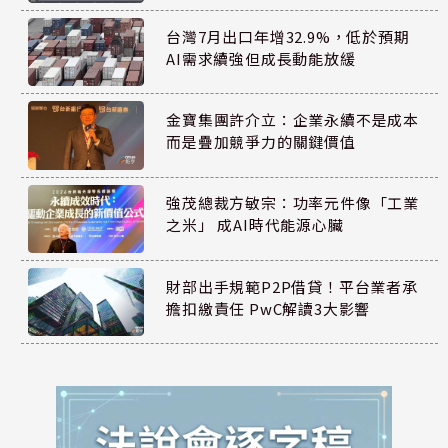
台灣7月出口年增32.9%，低於預期
AI需求續強但成長動能放緩
金寶集團許介立：企業永續不是成本
而是疊加競爭力的關鍵價值
強茂總裁方敏宗：功率元件像「工業
之米」 成AI時代能源心臟
財部出手規範P2P借貸！平台業者承
擔扣繳責任 PwC解讀3大影響