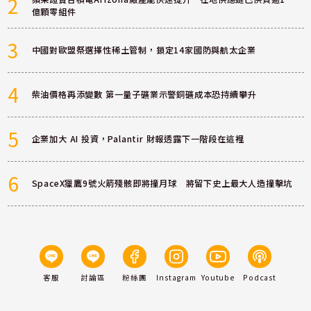
2
億顆零組件
3
中國對歐盟祭選擇性稀土管制，鎖定14家國防與航太企業
4
柴油價格再添變數 第一量子礦業示警銅礦成本恐持續攀升
5
企業加大 AI 投資，Palantir 財報透露下一階段在這裡
6
SpaceX獵鷹9號火箭殘骸即將撞月球 將留下史上最大人造撞擊坑
客服
討論區
粉絲團
Instagram
Youtube
Podcast