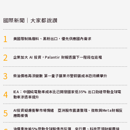
國際新聞｜大家都說讚
1
美國限制鎢廢料、黑粉出口，優先供應國內需求
2
企業加大 AI 投資，Palantir 財報透露下一階段在這裡
3
柴油價格再添變數 第一量子礦業示警銅礦成本恐持續攀升
4
IEA：中國純電動車成本比已開發國家低35% 出口勁增帶動全球電
動車滲透率提升
5
AI投資疑慮衝擊市場情緒 亞洲股市震盪整理、微軟與Meta財報反
應兩樣情
油價重挫逾5%帶動全球股債市反彈 央行周、科技巨頭財報周接