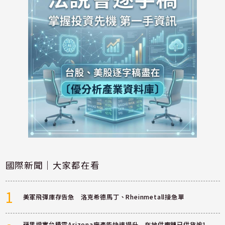
國際新聞｜大家都在看
1
美軍飛彈庫存告急 洛克希德馬丁、Rheinmetall接急單
蘋果證實台積電Arizona廠產能快速提升 在地供應鏈已供貨逾1