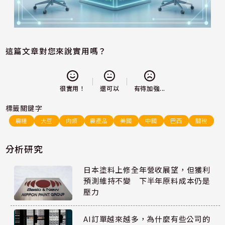
這篇文章對您來說實用嗎？
還可以
很實用！
有待加強...
標籤關鍵字
農糧
大豆
肉類
農產品
美國
中國
巴西
關稅
分析研究
日本塗料上修全年營收展望，但獲利
預測維持不變 下半年原料成本仍是
壓力
AI訂單越來越多，為什麼有些公司的