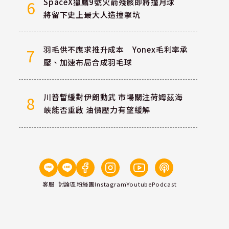
SpaceX獵鷹9號火箭殘骸即將撞月球
6
將留下史上最大人造撞擊坑
羽毛供不應求推升成本 Yonex毛利率承
7
壓、加速布局合成羽毛球
川普暫緩對伊朗動武 市場關注荷姆茲海
8
峽能否重啟 油價壓力有望緩解
客服
討論區
粉絲團
Instagram
Youtube
Podcast