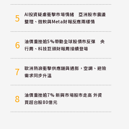
AI投資疑慮衝擊市場情緒 亞洲股市震盪
5
整理、微軟與Meta財報反應兩樣情
油價重挫逾5%帶動全球股債市反彈 央
6
行周、科技巨頭財報周接續登場
歐洲熱浪衝擊供應鏈與通膨，空調、避險
7
需求同步升溫
油價重挫逾7% 新興市場股市走高 外資
8
買超台股80億元