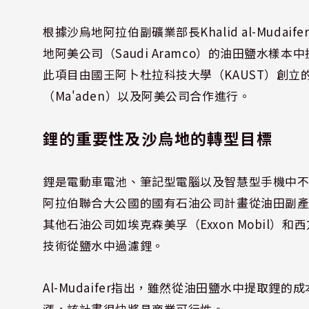
根據沙烏地阿拉伯副礦業部長Khalid al-Mud
地阿美公司（Saudi Aramco）的油田鹽水
此項目由國王阿卜杜拉科技大學（KAUST）創立的新
（Ma'aden）以及阿美公司合作進行。
鋰的重要性及沙烏地的轉型目標
鋰是電動車電池、筆記型電腦以及智慧型手機中
阿拉伯聯合大公國的國有石油公司計畫從油田副
其他石油公司如埃克森美孚（Exxon Mobil）和西方
技術從鹽水中過濾鋰。
Al-Mudaifer指出，雖然從油田鹽水中提取
漲，該計畫很快將具商業可行性。