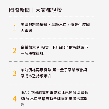
國際新聞｜大家都說讚
美國限制鎢廢料、黑粉出口，優先供應國
1
內需求
企業加大 AI 投資，Palantir 財報透露下
2
一階段在這裡
柴油價格再添變數 第一量子礦業示警銅
3
礦成本恐持續攀升
IEA：中國純電動車成本比已開發國家低
4
35% 出口勁增帶動全球電動車滲透率提
升