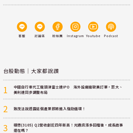
客服
討論區
粉絲團
Instagram
Youtube
Podcast
台股動態｜大家都說讚
1
中國自行車代工龍頭津富士達IPO 海外設廠搶歐美訂單，巨大、
美利達同步調整布局
2
致茂法說透露這個產業即將進入強勁循環！
3
穩懋(3105) Q2營收創近四年新高！光通訊漲多回檔後，成長故事
還在嗎？