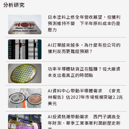
分析研究
日本塗料上修全年營收展望，但獲利
預測維持不變 下半年原料成本仍是
壓力
AI訂單越來越多，為什麼有些公司的
獲利反而更難超預期？
功率半導體缺貨正在醞釀？從大廠資
本支出看真正的時間點
AI資料中心帶動半導體需求 《麥克
林報告》估2027年市場規模突破2.2兆
美元
AI投資熱潮帶動需求 西門子調高全
年財測、單季工業事業利潤創歷史新