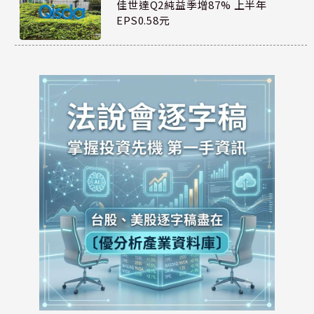
佳世達Q2純益季增87% 上半年
EPS0.58元