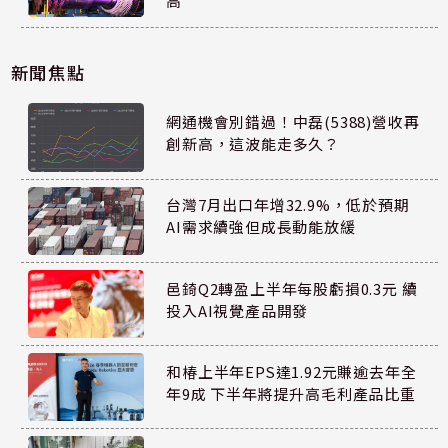
高
新聞焦點
網通機會別錯過！中磊(5388)營收再
創新高，這波能走多久？
台灣7月出口年增32.9%，低於預期
AI需求續強但成長動能放緩
邑錡Q2轉盈上半年每股虧損0.3元 續
投入AI視覺產品開發
和椿上半年EPS達1.92元賺逾去年全
年9成 下半年將提升高毛利產品比重