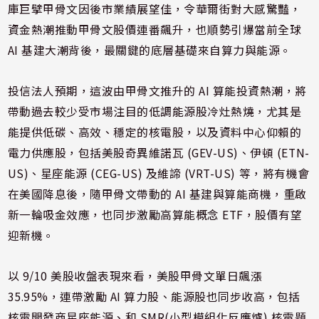
庫巨擘甲骨文因後市業績展望佳，令華爾街對大感驚豔，
資金熱潮推動甲骨文股價連番飆升，也順勢引爆當前全球
AI 基建大潮背後，最關鍵的底層基礎來自算力與能源。
投信法人預期，這波由甲骨文推升的 AI 算能投資熱潮，將
帶動過去較少受市場注目的低調能源股冷灶熱燒，尤其是
能提供低碳、高效、穩定的核電股，以及資料中心仰賴的
電力供應股，包括美股奇異維諾瓦 (GEV-US)、伊頓 (ETN-
US)、星座能源 (CEG-US) 及維諦 (VRT-US) 等，將有機會
在美國降息後，隨甲骨文帶動的 AI 基建與算能商機，重啟
新一輪吸金效應，也同步激勵高算能概念 ETF，股價有望
迎新機。
以 9/10 美股收盤表現來看，美股甲骨文單日飆漲
35.95%，連帶激勵 AI 算力股、能源股也同步收高，包括
核電開發商星座能源、和 SMR(小型模組化反應爐) 核電題