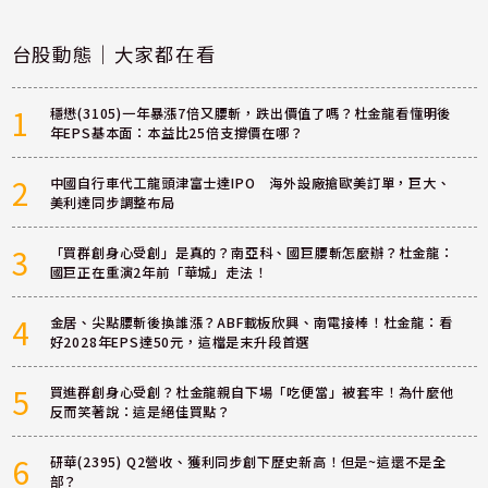
台股動態｜大家都在看
1
穩懋(3105)一年暴漲7倍又腰斬，跌出價值了嗎？杜金龍看懂明後
年EPS基本面：本益比25倍支撐價在哪？
2
中國自行車代工龍頭津富士達IPO 海外設廠搶歐美訂單，巨大、
美利達同步調整布局
3
「買群創身心受創」是真的？南亞科、國巨腰斬怎麼辦？杜金龍：
國巨正在重演2年前「華城」走法！
4
金居、尖點腰斬後換誰漲？ABF載板欣興、南電接棒！杜金龍：看
好2028年EPS達50元，這檔是末升段首選
5
買進群創身心受創？杜金龍親自下場「吃便當」被套牢！為什麼他
反而笑著說：這是絕佳買點？
6
研華(2395) Q2營收、獲利同步創下歷史新高！但是~這還不是全
部？