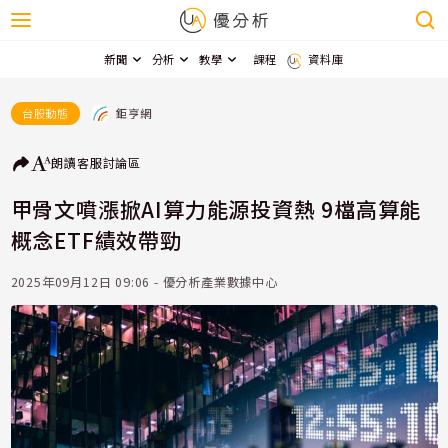
新聞
分析
教學
課程
資料庫
鉅亨網
台股動態
朗讀
客服
討論區
甲骨文噴漲掀AI算力能源投資熱 9檔高算能
概念ETF績效帶勁
2025年09月12日 09:06 - 優分析產業數據中心