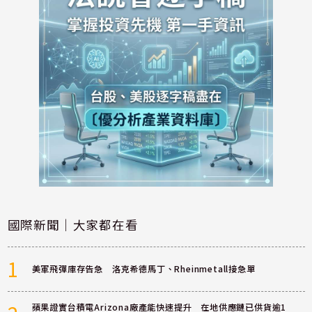
國際新聞｜大家都在看
1
美軍飛彈庫存告急 洛克希德馬丁、Rheinmetall接急單
蘋果證實台積電Arizona廠產能快速提升 在地供應鏈已供貨逾1