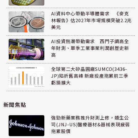
AI資料中心帶動半導體需求 《麥克
林報告》估2027年市場規模突破2.2兆
美元
AI投資熱潮帶動需求 西門子調高全
年財測、單季工業事業利潤創歷史新
高
全球第二大矽晶圓廠SUMCO(3436-
JP)陷折舊高峰 新廠投產拖累前三季
虧損擴大
新聞焦點
強勁新藥業務推升財測上修，嬌生公
司(JNJ-US)醫療器材&器械表現疲弱
拖累股價