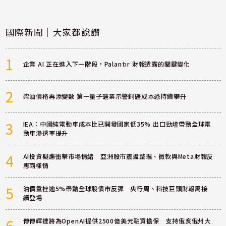
國際新聞｜大家都說讚
1
企業 AI 正在進入下一階段，Palantir 財報透露的關鍵變化
2
柴油價格再添變數 第一量子礦業示警銅礦成本恐持續攀升
3
IEA：中國純電動車成本比已開發國家低35% 出口勁增帶動全球電
動車滲透率提升
4
AI投資疑慮衝擊市場情緒 亞洲股市震盪整理、微軟與Meta財報反
應兩樣情
5
油價重挫逾5%帶動全球股債市反彈 央行周、科技巨頭財報周接
續登場
6
傳傳輝達將為OpenAI提供2500億美元融資擔保 支持俄亥俄州大