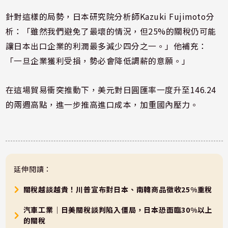
針對這樣的局勢，日本研究院分析師Kazuki Fujimoto分
析：「雖然我們避免了最壞的情況，但25%的關稅仍可能
讓日本出口企業的利潤最多減少四分之一。」他補充：
「一旦企業獲利受損，勢必會降低調薪的意願。」
在這場貿易衝突推動下，美元對日圓匯率一度升至146.24
的兩週高點，進一步推高進口成本，加重國內壓力。
延伸閱讀：
關稅越談越貴！川普宣布對日本、南韓商品徵收25%重稅
汽車工業｜日美關稅談判陷入僵局，日本恐面臨30%以上
的關稅