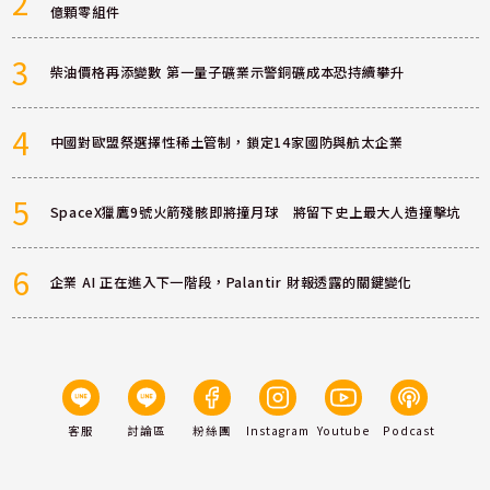
2
億顆零組件
3
柴油價格再添變數 第一量子礦業示警銅礦成本恐持續攀升
4
中國對歐盟祭選擇性稀土管制，鎖定14家國防與航太企業
5
SpaceX獵鷹9號火箭殘骸即將撞月球 將留下史上最大人造撞擊坑
6
企業 AI 正在進入下一階段，Palantir 財報透露的關鍵變化
客服
討論區
粉絲團
Instagram
Youtube
Podcast