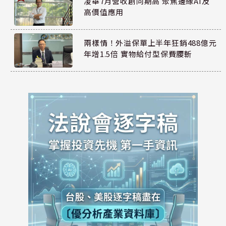
凌華7月營收創同期高 聚焦邊緣AI及
高價值應用
兩樣情！外溢保單上半年狂銷488億元
年增1.5倍 實物給付型保費腰斬