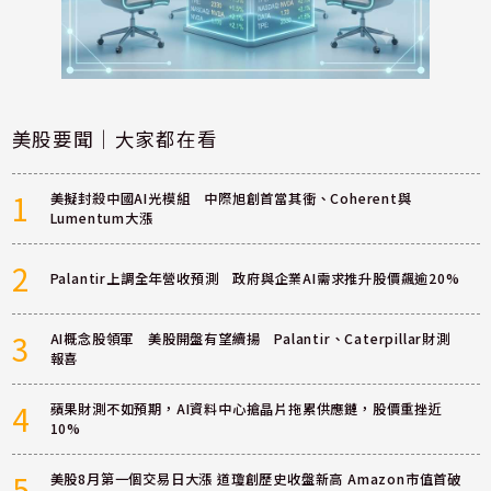
美股要聞｜大家都在看
1
美擬封殺中國AI光模組 中際旭創首當其衝、Coherent與
Lumentum大漲
2
Palantir上調全年營收預測 政府與企業AI需求推升股價飆逾20%
3
AI概念股領軍 美股開盤有望續揚 Palantir、Caterpillar財測
報喜
4
蘋果財測不如預期，AI資料中心搶晶片拖累供應鏈，股價重挫近
10%
5
美股8月第一個交易日大漲 道瓊創歷史收盤新高 Amazon市值首破