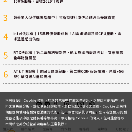
100%股權，目標2029年復運
3
製藥業大型併購案醞釀中｜阿斯特捷利康傳洽談必治妥施貴寶
4
Intel法說會｜15年最佳營收成長！AI需求爆棚狂掃CPU產能，需
求遠遠超出供應
5
RTX法說會｜第二季獲利衝新高，航太與國防需求強勁，宣布調高
全年財務展望
6
AT&T法說會｜買回百億庫藏股，第二季Q2財報超預期，光纖+5G
雙引擎引爆AI邊緣商機
本網站使用 Cookie 技術，於您的電腦中存取某些資訊，以輔助本網站進行資
料之彙集或分析，並提供更好的服務，無侵犯個人隱私之意圖。Cookie 是網站
伺服器與使用者瀏覽器溝通的技術，若不願意開放此項功能，您可在您使用的瀏
客服
討論區
粉絲團
Instagram
Youtube
Podcast
覽器功能項中設定隱私權等級為高，即可拒絕 Cookie 的寫入，但可能會導致
本網站之部分或全部功能無法正常執行。
加入我
隱私權政
服務條
合作提
聯絡我
場地租
訂閱電子