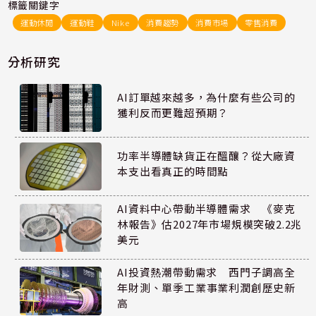
標籤關鍵字
運動休閒
運動鞋
Nike
消費趨勢
消費市場
零售消費
分析研究
AI訂單越來越多，為什麼有些公司的
獲利反而更難超預期？
功率半導體缺貨正在醞釀？從大廠資
本支出看真正的時間點
AI資料中心帶動半導體需求 《麥克
林報告》估2027年市場規模突破2.2兆
美元
AI投資熱潮帶動需求 西門子調高全
年財測、單季工業事業利潤創歷史新
高