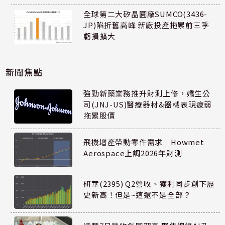
全球第二大矽晶圓廠SUMCO(3436-
JP)陷折舊高峰 新廠投產拖累前三季
虧損擴大
新聞焦點
強勁新藥業務推升財測上修，嬌生公
司(JNJ-US)醫療器材&器械表現疲弱
拖累股價
飛機增產帶動零件需求 Howmet
Aerospace上調2026年財測
研華(2395) Q2營收、獲利同步創下歷
史新高！但是~這還不是全部？