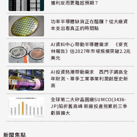
獲利反而更難超預期？
功率半導體缺貨正在醞釀？從大廠資
本支出看真正的時間點
AI資料中心帶動半導體需求 《麥克
林報告》估2027年市場規模突破2.2兆
美元
AI投資熱潮帶動需求 西門子調高全
年財測、單季工業事業利潤創歷史新
高
全球第二大矽晶圓廠SUMCO(3436-
JP)陷折舊高峰 新廠投產拖累前三季
虧損擴大
新聞焦點