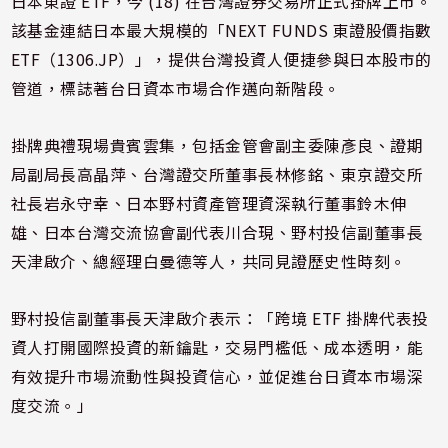
日本東證 ETF，今 (18) 在台灣證券交易所正式掛牌上市。
該基金連結日本最大規模的「NEXT FUNDS 東證股價指數
ETF（1306.JP）」，提供台灣投資人便捷參與日本股市的
管道，標誌著台日資本市場合作邁向新階段。
掛牌典禮現場貴賓雲集，包括金管會副主委陳彥良、證期
局副局長高晶萍、台灣證交所董事長林修銘、東京證交所
社長岩永守幸、日本野村資產管理資深執行董事鈴木伸
雄、日本台灣交流協會副代表川合現、野村投信副董事長
天津啟介、總經理白曼德等人，共同見證歷史性時刻。
野村投信副董事長天津啟介表示：「跨境 ETF 掛牌代表投
資人打開國際投資的新鑰匙，交易門檻低、成本透明，能
有效提升市場流動性與投資信心，並促進台日資本市場深
度交流。」