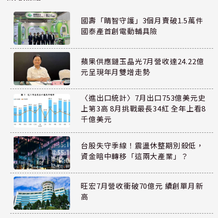
國壽「睛智守護」3個月賣破1.5萬件
國泰產首創電動輔具險
蘋果供應鏈玉晶光7月營收達24.22億
元呈現年月雙增走勢
〈進出口統計〉7月出口753億美元史
上第3高 8月挑戰最長34紅 全年上看8
千億美元
台股失守季線！震盪休整期別殺低，
資金暗中轉移「這兩大產業」？
旺宏7月營收衝破70億元 續創單月新
高