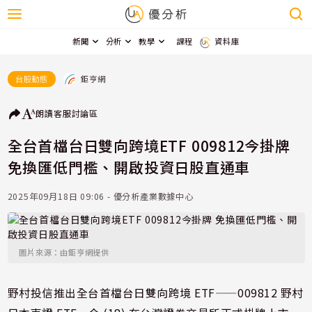
新聞
分析
教學
課程
資料庫
鉅亨網
台股動態
朗讀
客服
討論區
全台首檔台日雙向跨境ETF 009812今掛牌
免換匯低門檻、開啟投資日股直通車
2025年09月18日 09:06 - 優分析產業數據中心
圖片來源：由鉅亨網提供
野村投信推出全台首檔台日雙向跨境 ETF——009812 野村