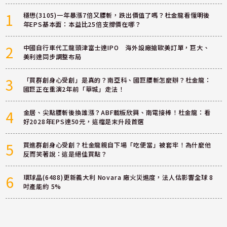
1
穩懋(3105)一年暴漲7倍又腰斬，跌出價值了嗎？杜金龍看懂明後
年EPS基本面：本益比25倍支撐價在哪？
2
中國自行車代工龍頭津富士達IPO 海外設廠搶歐美訂單，巨大、
美利達同步調整布局
3
「買群創身心受創」是真的？南亞科、國巨腰斬怎麼辦？杜金龍：
國巨正在重演2年前「華城」走法！
4
金居、尖點腰斬後換誰漲？ABF載板欣興、南電接棒！杜金龍：看
好2028年EPS達50元，這檔是末升段首選
5
買進群創身心受創？杜金龍親自下場「吃便當」被套牢！為什麼他
反而笑著說：這是絕佳買點？
6
環球晶(6488)更新義大利 Novara 廠火災進度，法人估影響全球 8
吋產能約 5%