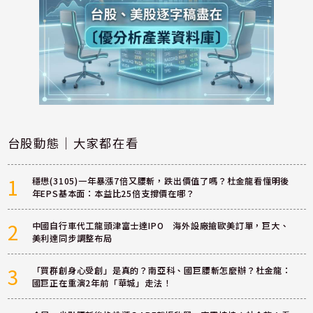
台股動態｜大家都在看
1
穩懋(3105)一年暴漲7倍又腰斬，跌出價值了嗎？杜金龍看懂明後
年EPS基本面：本益比25倍支撐價在哪？
2
中國自行車代工龍頭津富士達IPO 海外設廠搶歐美訂單，巨大、
美利達同步調整布局
3
「買群創身心受創」是真的？南亞科、國巨腰斬怎麼辦？杜金龍：
國巨正在重演2年前「華城」走法！