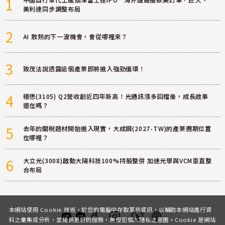
1
美利達同步調整布局
2
AI 散熱的下一波機會，會從哪裡來？
3
致茂法說透露這個產業即將進入強勁循環！
4
穩懋(3105) Q2營收創近四年新高！光通訊漲多回檔後，成長故事
還在嗎？
5
去年的關稅題材開始進入現實，大成鋼(2027-TW)的產業週期位置
在哪裡？
6
大立光(3008)啟動大陽科技100%持股整併 加速光學與VCM垂直整
合布局
本網站使用 Cookie 技術，於您的電腦中存取某些資訊，以輔助本網站進行資
料之彙集或分析，並提供更好的服務，無侵犯個人隱私之意圖。Cookie 是網站