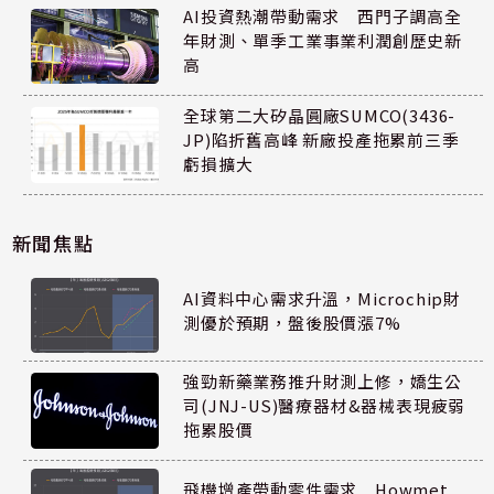
AI投資熱潮帶動需求 西門子調高全
年財測、單季工業事業利潤創歷史新
高
全球第二大矽晶圓廠SUMCO(3436-
JP)陷折舊高峰 新廠投產拖累前三季
虧損擴大
新聞焦點
AI資料中心需求升溫，Microchip財
測優於預期，盤後股價漲7%
強勁新藥業務推升財測上修，嬌生公
司(JNJ-US)醫療器材&器械表現疲弱
拖累股價
飛機增產帶動零件需求 Howmet