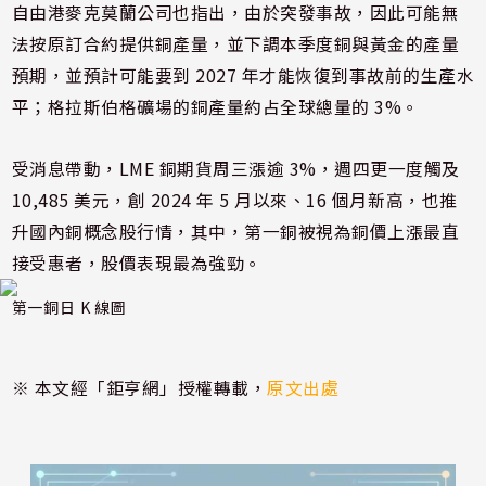
自由港麥克莫蘭公司也指出，由於突發事故，因此可能無
法按原訂合約提供銅產量，並下調本季度銅與黃金的產量
預期，並預計可能要到 2027 年才能恢復到事故前的生產水
平；格拉斯伯格礦場的銅產量約占全球總量的 3%。
受消息帶動，LME 銅期貨周三漲逾 3%，週四更一度觸及
10,485 美元，創 2024 年 5 月以來、16 個月新高，也推
升國內銅概念股行情，其中，第一銅被視為銅價上漲最直
接受惠者，股價表現最為強勁。
第一銅日 K 線圖
※ 本文經「鉅亨網」授權轉載，
原文出處