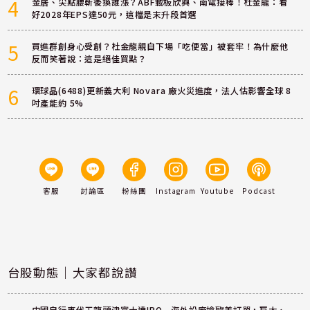
4
金居、尖點腰斬後換誰漲？ABF載板欣興、南電接棒！杜金龍：看
好2028年EPS達50元，這檔是末升段首選
5
買進群創身心受創？杜金龍親自下場「吃便當」被套牢！為什麼他
反而笑著說：這是絕佳買點？
6
環球晶(6488)更新義大利 Novara 廠火災進度，法人估影響全球 8
吋產能約 5%
客服
討論區
粉絲團
Instagram
Youtube
Podcast
台股動態｜大家都說讚
中國自行車代工龍頭津富士達IPO 海外設廠搶歐美訂單，巨大、