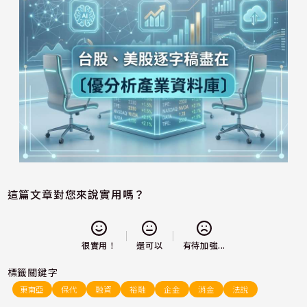
這篇文章對您來說實用嗎？
還可以
很實用！
有待加強...
標籤關鍵字
東南亞
保代
融資
裕融
企金
消金
法說