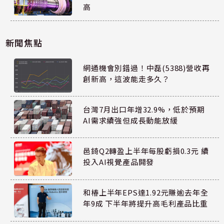
高
新聞焦點
網通機會別錯過！中磊(5388)營收再
創新高，這波能走多久？
台灣7月出口年增32.9%，低於預期
AI需求續強但成長動能放緩
邑錡Q2轉盈上半年每股虧損0.3元 續
投入AI視覺產品開發
和椿上半年EPS達1.92元賺逾去年全
年9成 下半年將提升高毛利產品比重