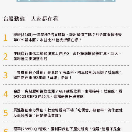
台股動態｜大家都在看
1
穩懋(3105)一年暴漲7倍又腰斬，跌出價值了嗎？杜金龍看懂明後
年EPS基本面：本益比25倍支撐價在哪？
2
中國自行車代工龍頭津富士達IPO 海外設廠搶歐美訂單，巨大、
美利達同步調整布局
3
「買群創身心受創」是真的？南亞科、國巨腰斬怎麼辦？杜金龍：
國巨正在重演2年前「華城」走法！
4
金居、尖點腰斬後換誰漲？ABF載板欣興、南電接棒！杜金龍：看
好2028年EPS達50元，這檔是末升段首選
5
買進群創身心受創？杜金龍親自下場「吃便當」被套牢！為什麼他
反而笑著說：這是絕佳買點？
6
研華(2395) Q2營收、獲利同步創下歷史新高！但是~這還不是全