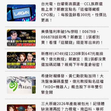
台光電、台燿衝高震盪…CCL族群還
能上車？鄭廳宜點名「這檔隱藏版
CPO股」：每股盈餘看300元，性價比
更高！
美債殖利率破5%慘賠！00679B、
00687B該砍嗎？鄭廳宜：1張都別
賣！看懂「這關鍵」錢是等出來的！
新應材(4749)從1220摔到647元能撿
嗎？億元教授」鄭廳宜：我1張都沒賣
還加碼認購？親揭下半年重倉秘密！
希捷財報爆發、黃仁勳欽點加持！大
洗盤後籌碼重整，億元教授點名這檔
「HDD+機器人」概念股下半年雙引
擎全開
三大原廠2026年產能被包光！記憶體
缺貨潮再起？力積電、南亞科、華邦