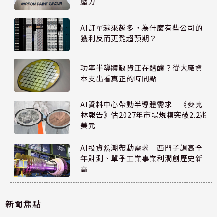
壓力
AI訂單越來越多，為什麼有些公司的
獲利反而更難超預期？
功率半導體缺貨正在醞釀？從大廠資
本支出看真正的時間點
AI資料中心帶動半導體需求 《麥克
林報告》估2027年市場規模突破2.2兆
美元
AI投資熱潮帶動需求 西門子調高全
年財測、單季工業事業利潤創歷史新
高
新聞焦點