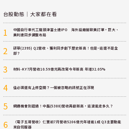
台股動態｜大家都在看
1
中國自行車代工龍頭津富士達IPO 海外設廠搶歐美訂單，巨大、
美利達同步調整布局
2
研華(2395) Q2營收、獲利同步創下歷史新高！但是~這還不是全
部？
3
材料-KY7月營收10.59億元再改寫今年新高 年增32.05%
4
佳必琪還有上修空間？一個被忽略的訊號正在浮現
5
網通機會別錯過！中磊(5388)營收再創新高，這波能走多久？
6
〈電子五哥營收〉仁寶前7月營收5206億元年增逾1成 Q3主要動能
來自伺服器