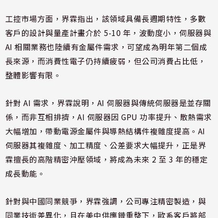
工控市場方面，界霖指出，該領域具備長週期特性，多數
客戶的設計與量產計畫介於 5-10 年，波動度小，伺服器與
AI 相關業務也陸續有金屬件需求，可望成為明年第二個成
長來源，而消費性電子仍持續疲弱，但公司消費占比低，
整體影響有限。
針對 AI 需求，界霖說明，AI 伺服器與傳統伺服器是並存關
係，而非互相排擠，AI 伺服器因 GPU 功率提升、散熱需求
大幅增加，帶動電源金屬件與導熱結構件複雜度提高。AI
伺服器其複雜度、加工精度、公差要求大幅提升，正是界
霖擅長的高階精密沖壓領域，將成為未來 2 至 3 年的穩定
成長動能。
針對與中國同業競爭，界霖強調，公司專注精密製造，與
同業技術差異化，且在美中供應鏈重整下，歐系客戶將部