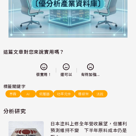
這篇文章對您來說實用嗎？
還可以
很實用！
有待加強...
標籤關鍵字
界霖
AI
伺服器
功率元件
導線架
法說
分析研究
日本塗料上修全年營收展望，但獲利
預測維持不變 下半年原料成本仍是