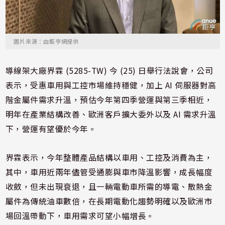
圖片來源：由鉅亨網提供
導線架大廠界霖 (5285-TW) 今 (25) 日舉行法說會，公司
表示，受惠車用與工控市場維持穩健，加上 AI 伺服器對高
階金屬件需求升溫，預估今年第四季營運與第三季相近，
明年在產業結構改善、歐洲客戶擴大委外以及 AI 需求升溫
下，營運有望優於今年。
界霖表示，今年整體產品結構以車用、工控及消費為主，
其中，車用近兩年儘管受通膨與車市降溫影響，成長幅度
收斂，但未出現衰退，且一輛電動車所需的導電、散熱金
屬件為傳統油車數倍，在長期電動化趨勢明確以及歐洲市
場回溫帶動下，車用需求可望小幅增長。