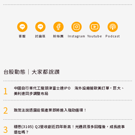
客服
討論區
粉絲團
Instagram
Youtube
Podcast
台股動態｜大家都說讚
1
中國自行車代工龍頭津富士達IPO 海外設廠搶歐美訂單，巨大、
美利達同步調整布局
2
致茂法說透露這個產業即將進入強勁循環！
3
穩懋(3105) Q2營收創近四年新高！光通訊漲多回檔後，成長故事
還在嗎？