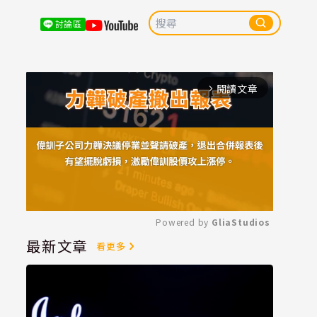
討論區
閱讀文章
arrow_forward_ios
Powered by 
GliaStudios
最新文章
看更多
Mute