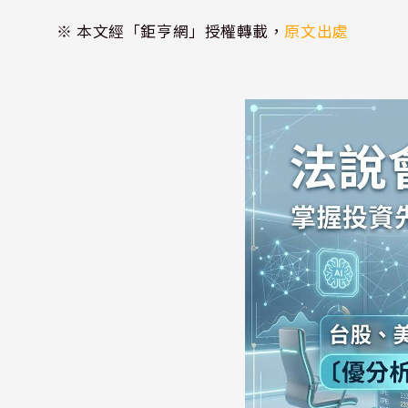
※ 本文經「鉅亨網」授權轉載，
原文出處