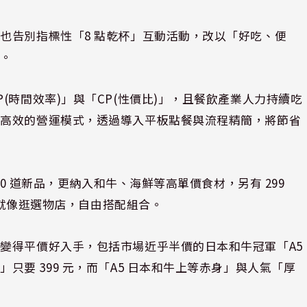
也告別指標性「8 點乾杯」互動活動，改以「好吃、便
驗。
(時間效率)」與「CP(性價比)」，且餐飲產業人力持續吃
更高效的營運模式，透過導入平板點餐與流程精簡，將節省
30 道新品，更納入和牛、海鮮等高單價食材，另有 299
過程就像逛選物店，自由搭配組合。
變得平價好入手，包括市場近乎半價的日本和牛冠軍「A5
要 399 元，而「A5 日本和牛上等赤身」與人氣「厚