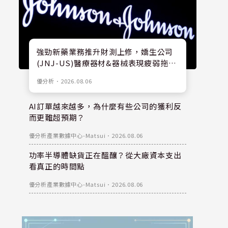
強勁新藥業務推升財測上修，嬌生公司
(JNJ-US)醫療器材&器械表現疲弱拖累
股價
優分析
．
2026.08.06
AI訂單越來越多，為什麼有些公司的獲利反
而更難超預期？
優分析產業數據中心-Matsui
．
2026.08.06
功率半導體缺貨正在醞釀？從大廠資本支出
看真正的時間點
優分析產業數據中心-Matsui
．
2026.08.06