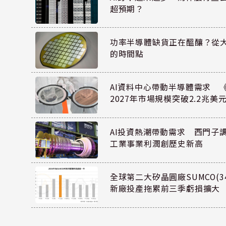
超預期？
功率半導體缺貨正在醞釀？從
的時間點
AI資料中心帶動半導體需求 
2027年市場規模突破2.2兆美
AI投資熱潮帶動需求 西門子
工業事業利潤創歷史新高
全球第二大矽晶圓廠SUMCO(34
新廠投產拖累前三季虧損擴大