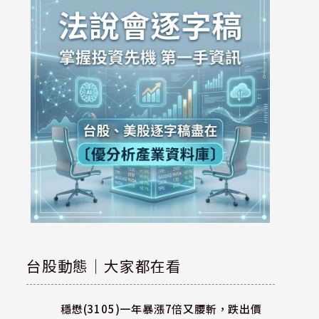
台股動態｜大家都在看
穩懋(3105)一年暴漲7倍又腰斬，跌出價