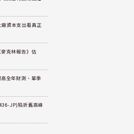
大廠資本支出看真正
《麥克林報告》估
元
調高全年財測、單季
36-JP)陷折舊高峰