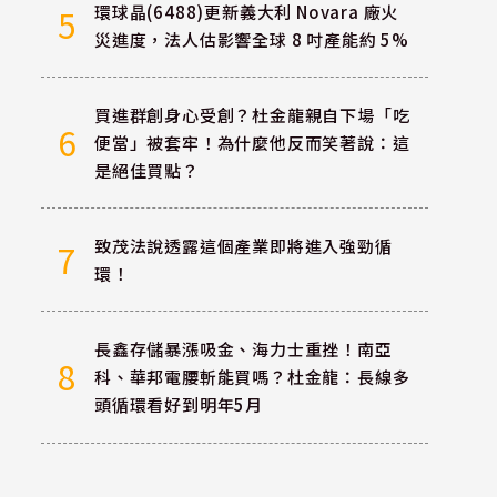
環球晶(6488)更新義大利 Novara 廠火
5
災進度，法人估影響全球 8 吋產能約 5%
買進群創身心受創？杜金龍親自下場「吃
6
便當」被套牢！為什麼他反而笑著說：這
是絕佳買點？
致茂法說透露這個產業即將進入強勁循
7
環！
長鑫存儲暴漲吸金、海力士重挫！南亞
8
科、華邦電腰斬能買嗎？杜金龍：長線多
頭循環看好到明年5月