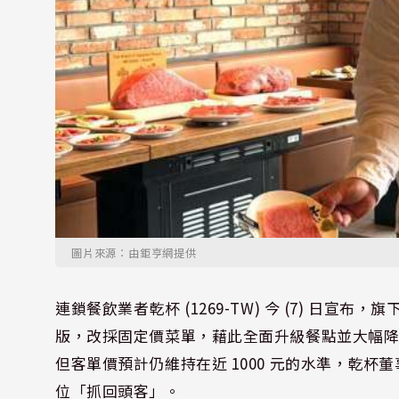
圖片來源：由鉅亨網提供
連鎖餐飲業者乾杯 (1269-TW) 今 (7) 日宣
版，改採固定價菜單，藉此全面升級餐點並大幅降
但客單價預計仍維持在近 1000 元的水準，乾杯
位「抓回頭客」。