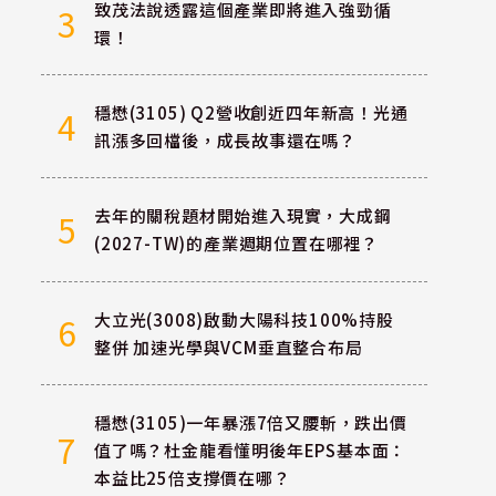
致茂法說透露這個產業即將進入強勁循
3
環！
穩懋(3105) Q2營收創近四年新高！光通
4
訊漲多回檔後，成長故事還在嗎？
去年的關稅題材開始進入現實，大成鋼
5
(2027-TW)的產業週期位置在哪裡？
大立光(3008)啟動大陽科技100%持股
6
整併 加速光學與VCM垂直整合布局
穩懋(3105)一年暴漲7倍又腰斬，跌出價
7
值了嗎？杜金龍看懂明後年EPS基本面：
本益比25倍支撐價在哪？