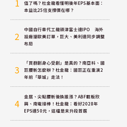
1
值了嗎？杜金龍看懂明後年EPS基本面：
本益比25倍支撐價在哪？
中國自行車代工龍頭津富士達IPO 海外
2
設廠搶歐美訂單，巨大、美利達同步調整
布局
「買群創身心受創」是真的？南亞科、國
3
巨腰斬怎麼辦？杜金龍：國巨正在重演2
年前「華城」走法！
金居、尖點腰斬後換誰漲？ABF載板欣
4
興、南電接棒！杜金龍：看好2028年
EPS達50元，這檔是末升段首選