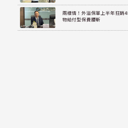
兩樣情！外溢保單上半年狂銷48
物給付型保費腰斬