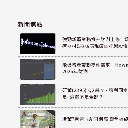
新聞焦點
強勁新藥業務推升財測上修，嬌生
療器材&器械表現疲弱拖累股價
飛機增產帶動零件需求 Howmet
2026年財測
研華(2395) Q2營收、獲利
是~這還不是全部？
凌華7月營收創同期高 聚焦邊緣