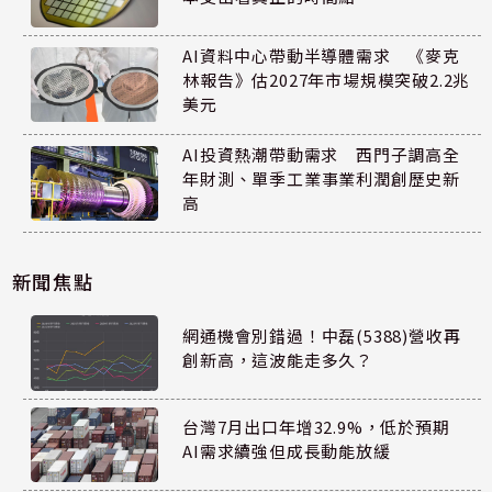
AI資料中心帶動半導體需求 《麥克
林報告》估2027年市場規模突破2.2兆
美元
AI投資熱潮帶動需求 西門子調高全
年財測、單季工業事業利潤創歷史新
高
新聞焦點
網通機會別錯過！中磊(5388)營收再
創新高，這波能走多久？
台灣7月出口年增32.9%，低於預期
AI需求續強但成長動能放緩