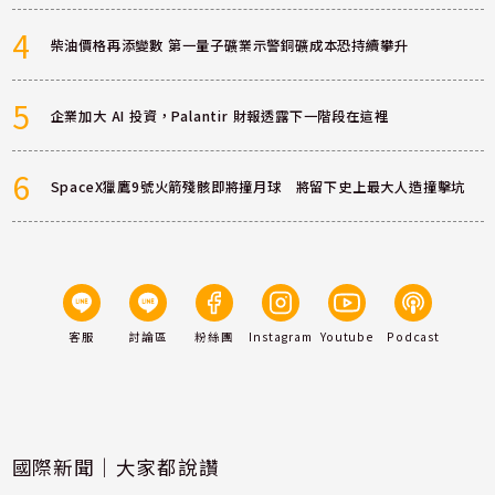
4
柴油價格再添變數 第一量子礦業示警銅礦成本恐持續攀升
5
企業加大 AI 投資，Palantir 財報透露下一階段在這裡
6
SpaceX獵鷹9號火箭殘骸即將撞月球 將留下史上最大人造撞擊坑
客服
討論區
粉絲團
Instagram
Youtube
Podcast
國際新聞｜大家都說讚