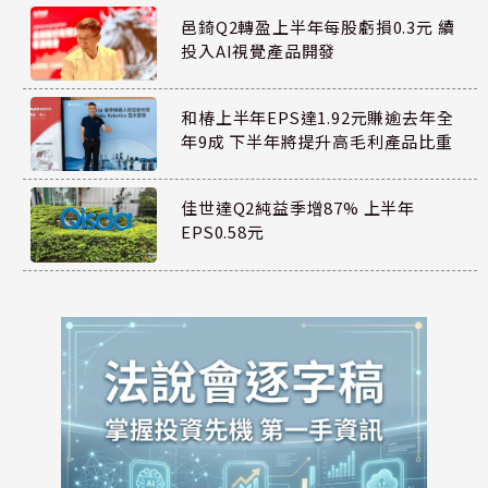
邑錡Q2轉盈上半年每股虧損0.3元 續
投入AI視覺產品開發
和椿上半年EPS達1.92元賺逾去年全
年9成 下半年將提升高毛利產品比重
佳世達Q2純益季增87% 上半年
EPS0.58元