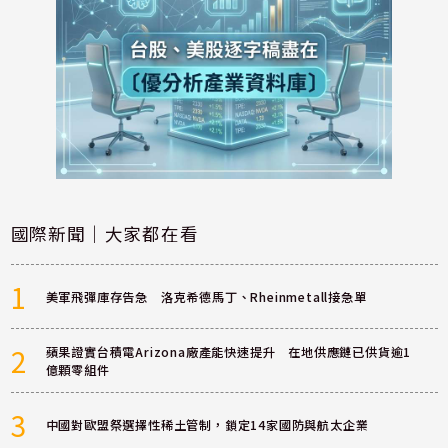
國際新聞｜大家都在看
1
美軍飛彈庫存告急 洛克希德馬丁、Rheinmetall接急單
2
蘋果證實台積電Arizona廠產能快速提升 在地供應鏈已供貨逾1
億顆零組件
3
中國對歐盟祭選擇性稀土管制，鎖定14家國防與航太企業