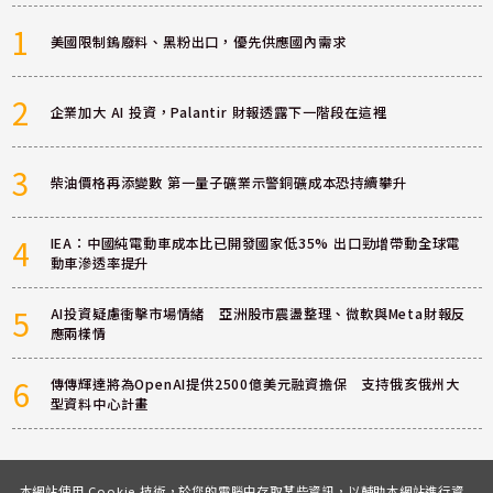
1
美國限制鎢廢料、黑粉出口，優先供應國內需求
2
企業加大 AI 投資，Palantir 財報透露下一階段在這裡
3
柴油價格再添變數 第一量子礦業示警銅礦成本恐持續攀升
4
IEA：中國純電動車成本比已開發國家低35% 出口勁增帶動全球電
動車滲透率提升
5
AI投資疑慮衝擊市場情緒 亞洲股市震盪整理、微軟與Meta財報反
應兩樣情
6
傳傳輝達將為OpenAI提供2500億美元融資擔保 支持俄亥俄州大
型資料中心計畫
本網站使用 Cookie 技術，於您的電腦中存取某些資訊，以輔助本網站進行資