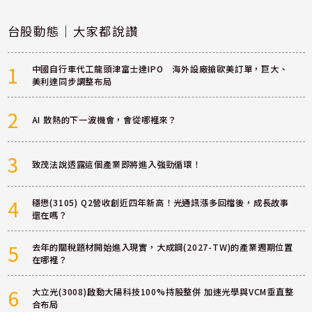
台股動態｜大家都說讚
1
中國自行車代工龍頭津富士達IPO 海外設廠搶歐美訂單，巨大、
美利達同步調整布局
2
AI 散熱的下一波機會，會從哪裡來？
3
致茂法說透露這個產業即將進入強勁循環！
4
穩懋(3105) Q2營收創近四年新高！光通訊漲多回檔後，成長故事
還在嗎？
5
去年的關稅題材開始進入現實，大成鋼(2027-TW)的產業週期位置
在哪裡？
6
大立光(3008)啟動大陽科技100%持股整併 加速光學與VCM垂直整
合布局