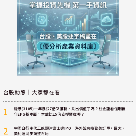
台股動態｜大家都在看
1
穩懋(3105)一年暴漲7倍又腰斬，跌出價值了嗎？杜金龍看懂明後
年EPS基本面：本益比25倍支撐價在哪？
2
中國自行車代工龍頭津富士達IPO 海外設廠搶歐美訂單，巨大、
美利達同步調整布局