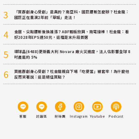
3
「買群創身心受創」是真的？南亞科、國巨腰斬怎麼辦？杜金龍：
國巨正在重演2年前「華城」走法！
4
金居、尖點腰斬後換誰漲？ABF載板欣興、南電接棒！杜金龍：看
好2028年EPS達50元，這檔是末升段首選
5
環球晶(6488)更新義大利 Novara 廠火災進度，法人估影響全球 8
吋產能約 5%
6
買進群創身心受創？杜金龍親自下場「吃便當」被套牢！為什麼他
反而笑著說：這是絕佳買點？
客服
討論區
粉絲團
Instagram
Youtube
Podcast