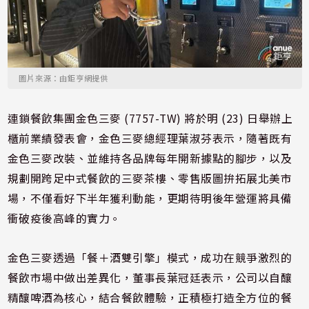
圖片來源：由鉅亨網提供
連鎖餐飲集團金色三麥 (7757-TW) 將於明 (23) 日舉辦上
櫃前業績發表會，金色三麥總經理葉淑芬表示，隨著既有
金色三麥改裝、並維持各品牌每年開新據點的腳步，以及
規劃開跨足中式餐飲的三麥茶樓、零售版圖拚拓展北美市
場，不僅看好下半年獲利動能，更期待明後年營運將具備
衝破疫後高峰的實力。
金色三麥透過「餐＋酒雙引擎」模式，成功在競爭激烈的
餐飲市場中做出差異化，董事長葉冠廷表示，公司以自釀
精釀啤酒為核心，結合餐飲體驗，正積極打造全方位的餐