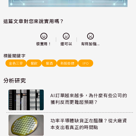
這篇文章對您來說實用嗎？
還可以
很實用！
有待加強...
標籤關鍵字
金色三麥
餐飲
餐酒
新股掛牌
IPO
分析研究
AI訂單越來越多，為什麼有些公司的
獲利反而更難超預期？
功率半導體缺貨正在醞釀？從大廠資
本支出看真正的時間點