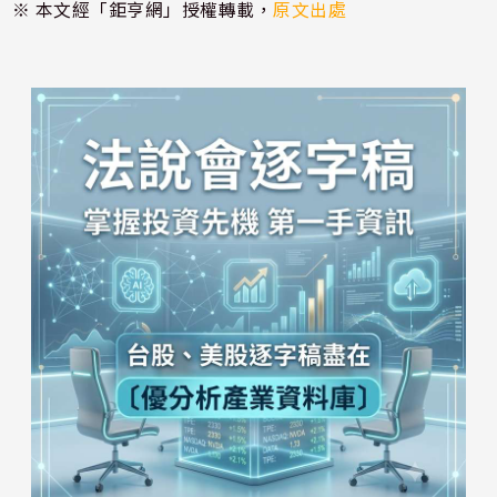
※ 本文經「鉅亨網」授權轉載，
原文出處