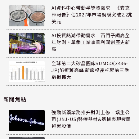
AI資料中心帶動半導體需求 《麥克
林報告》估2027年市場規模突破2.2兆
美元
AI投資熱潮帶動需求 西門子調高全
年財測、單季工業事業利潤創歷史新
高
全球第二大矽晶圓廠SUMCO(3436-
JP)陷折舊高峰 新廠投產拖累前三季
虧損擴大
新聞焦點
強勁新藥業務推升財測上修，嬌生公
司(JNJ-US)醫療器材&器械表現疲弱
拖累股價