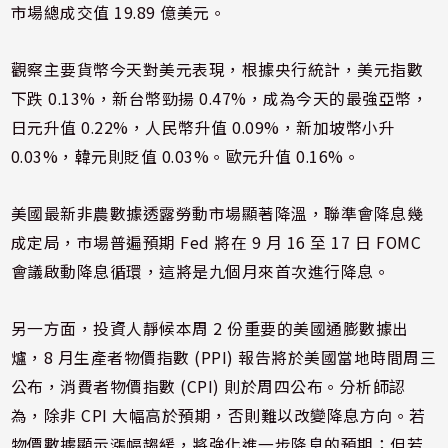
市場總成交值 19.89 億美元。
觀察主要貨幣今天對美元表現，根據央行統計，美元指數
下跌 0.13%，新台幣勁揚 0.47%，成為今天的最強亞幣，
日元升值 0.22%，人民幣升值 0.09%，新加坡幣小升
0.03%，韓元則貶值 0.03%。歐元升值 0.16%。
美國最新非農數據透露勞動市場顯著降溫，聯準會降息幾
成定局，市場普遍預期 Fed 將在 9 月 16 至 17 日 FOMC
會議啟動降息循環，這將是九個月來首次進行降息。
另一方面，投資人靜候本周 2 份重要的美國通膨數據出
爐，8 月生產者物價指數 (PPI) 報告將於美國當地時間周三
公布，消費者物價指數 (CPI) 則於周四公布。分析師認
為，除非 CPI 大幅高於預期，否則難以改變降息方向。若
物價數據顯示漲幅趨緩，將強化進一步降息的預期；但若