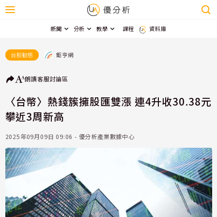
新聞
分析
教學
課程
資料庫
鉅亨網
台股動態
朗讀
客服
討論區
〈台幣〉熱錢簇擁股匯雙漲 連4升收30.38元
攀近3周新高
2025年09月09日 09:06 - 優分析產業數據中心