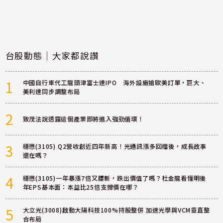
台股動態｜大家都說讚
1
中國自行車代工龍頭津富士達IPO 海外設廠搶歐美訂單，巨大、
美利達同步調整布局
2
致茂法說透露這個產業即將進入強勁循環！
3
穩懋(3105) Q2營收創近四年新高！光通訊漲多回檔後，成長故事
還在嗎？
4
穩懋(3105)一年暴漲7倍又腰斬，跌出價值了嗎？杜金龍看懂明後
年EPS基本面：本益比25倍支撐價在哪？
5
大立光(3008)啟動大陽科技100%持股整併 加速光學與VCM垂直整
合布局