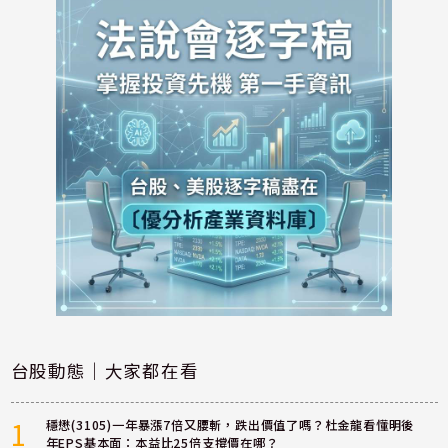
台股動態｜大家都在看
1
穩懋(3105)一年暴漲7倍又腰斬，跌出價值了嗎？杜金龍看懂明後
年EPS基本面：本益比25倍支撐價在哪？