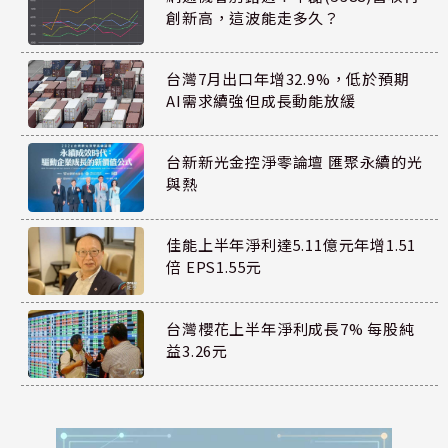
創新高，這波能走多久？
台灣7月出口年增32.9%，低於預期
AI需求續強但成長動能放緩
台新新光金控淨零論壇 匯聚永續的光
與熱
佳能上半年淨利達5.11億元年增1.51
倍 EPS1.55元
台灣櫻花上半年淨利成長7% 每股純
益3.26元