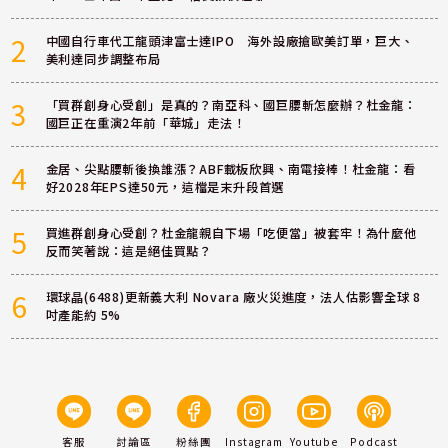
2
中國自行車代工龍頭津富士達IPO 海外設廠搶歐美訂單，巨大、
美利達同步調整布局
3
「買群創身心受創」是真的？南亞科、國巨腰斬怎麼辦？杜金龍：
國巨正在重演2年前「華城」走法！
4
金居、尖點腰斬後換誰漲？ABF載板欣興、南電接棒！杜金龍：看
好2028年EPS達50元，這檔是末升段首選
5
買進群創身心受創？杜金龍親自下場「吃便當」被套牢！為什麼他
反而笑著說：這是絕佳買點？
6
環球晶(6488)更新義大利 Novara 廠火災進度，法人估影響全球 8
吋產能約 5%
客服
討論區
粉絲團
Instagram
Youtube
Podcast