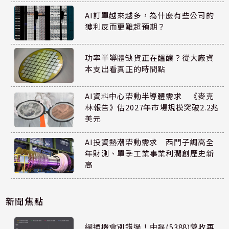
AI訂單越來越多，為什麼有些公司的
獲利反而更難超預期？
功率半導體缺貨正在醞釀？從大廠資
本支出看真正的時間點
AI資料中心帶動半導體需求 《麥克
林報告》估2027年市場規模突破2.2兆
美元
AI投資熱潮帶動需求 西門子調高全
年財測、單季工業事業利潤創歷史新
高
新聞焦點
網通機會別錯過！中磊(5388)營收再