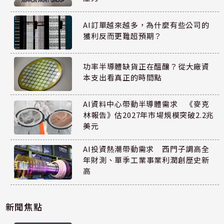
AI訂單越來越多，為什麼有些公司的
獲利反而更難超預期？
功率半導體缺貨正在醞釀？從大廠資
本支出看真正的時間點
AI資料中心帶動半導體需求 《麥克
林報告》估2027年市場規模突破2.2兆
美元
AI投資熱潮帶動需求 西門子調高全
年財測、單季工業事業利潤創歷史新
高
新聞焦點