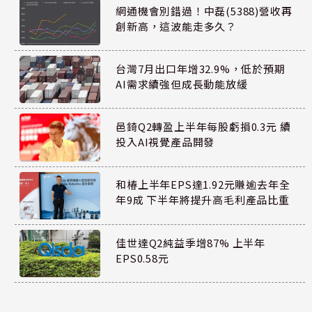
網通機會別錯過！中磊(5388)營收再
創新高，這波能走多久？
台灣7月出口年增32.9%，低於預期
AI需求續強但成長動能放緩
邑錡Q2轉盈上半年每股虧損0.3元 續
投入AI視覺產品開發
和椿上半年EPS達1.92元賺逾去年全
年9成 下半年將提升高毛利產品比重
佳世達Q2純益季增87% 上半年
EPS0.58元