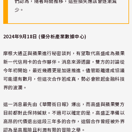
們認為，隨著時間推移，這些損失應該會逐漸減
少。
2024年9月18日 (優分析產業數據中心)
摩根大通正與蘋果進行秘密談判，有望取代高盛成為蘋果
新一代信用卡的合作夥伴。消息來源透露，雙方的討論從
今年初開始，最近幾週更是加速推進。儘管距離達成協議
可能還有數月，但這次合作若成真，勢必會掀起金融科技
界的波瀾。
這一消息最先由《華爾街日報》爆出，而高盛與蘋果雙方
目前都對此保持緘默。不過可以確定的是，高盛正準備以
高昂的代價退出這段三年多的合作，這個合作曾經被外界
認為是高風險且利潤有限的冒險之舉。