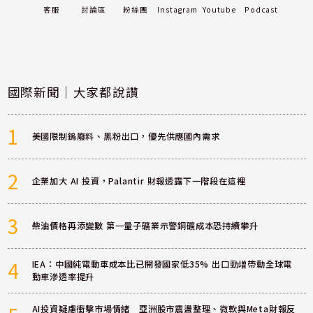
客服
討論區
粉絲團
Instagram
Youtube
Podcast
國際新聞｜大家都說讚
1
美國限制鎢廢料、黑粉出口，優先供應國內需求
2
企業加大 AI 投資，Palantir 財報透露下一階段在這裡
3
柴油價格再添變數 第一量子礦業示警銅礦成本恐持續攀升
4
IEA：中國純電動車成本比已開發國家低35% 出口勁增帶動全球電
動車滲透率提升
AI投資疑慮衝擊市場情緒 亞洲股市震盪整理、微軟與Meta財報反