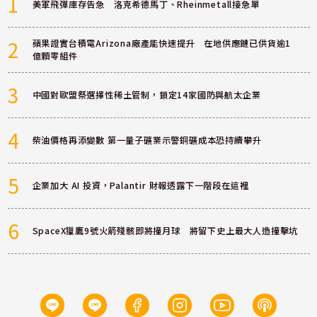
1
美軍飛彈庫存告急 洛克希德馬丁、Rheinmetall接急單
2
蘋果證實台積電Arizona廠產能快速提升 在地供應鏈已供貨逾1
億顆零組件
3
中國對歐盟祭選擇性稀土管制，鎖定14家國防與航太企業
4
柴油價格再添變數 第一量子礦業示警銅礦成本恐持續攀升
5
企業加大 AI 投資，Palantir 財報透露下一階段在這裡
6
SpaceX獵鷹9號火箭殘骸即將撞月球 將留下史上最大人造撞擊坑