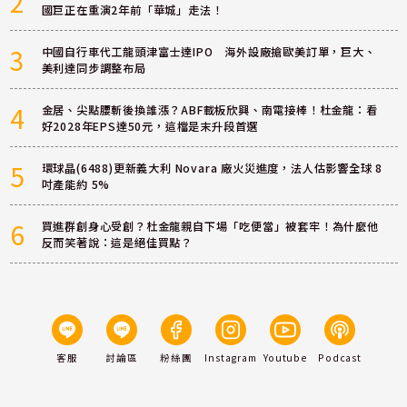
2
國巨正在重演2年前「華城」走法！
3
中國自行車代工龍頭津富士達IPO 海外設廠搶歐美訂單，巨大、
美利達同步調整布局
4
金居、尖點腰斬後換誰漲？ABF載板欣興、南電接棒！杜金龍：看
好2028年EPS達50元，這檔是末升段首選
5
環球晶(6488)更新義大利 Novara 廠火災進度，法人估影響全球 8
吋產能約 5%
6
買進群創身心受創？杜金龍親自下場「吃便當」被套牢！為什麼他
反而笑著說：這是絕佳買點？
客服
討論區
粉絲團
Instagram
Youtube
Podcast