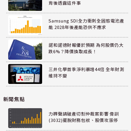
背後透露這件事
Samsung SDI全力衝刺全固態電池產
能 2028年後產能恐供不應求
諾和諾德財報優於預期 為何股價仍大
跌6%？降價換取成長！
三井化學首季淨利暴增44倍 全年財測
維持不變
新聞焦點
力韡聲請破產切割仲裁案影響 偉訓
(3032)擺脫財務包袱、股價攻漲停