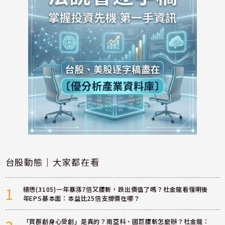
台股動態｜大家都在看
1
穩懋(3105)一年暴漲7倍又腰斬，跌出價值了嗎？杜金龍看懂明後
年EPS基本面：本益比25倍支撐價在哪？
「買群創身心受創」是真的？南亞科、國巨腰斬怎麼辦？杜金龍：