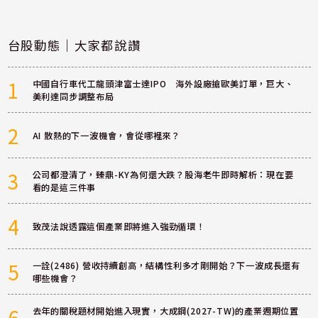
台股動態｜大家都說讚
1
中國自行車代工龍頭津富士達IPO 海外設廠搶歐美訂單，巨大、
美利達同步調整布局
2
AI 散熱的下一波機會，會從哪裡來？
3
公司都澄清了，臻鼎-KY為何還大跌？股海老牛即時解析：現在要
看的是這三件事
4
致茂法說透露這個產業即將進入強勁循環！
5
一詮(2486) 營收持續創高，結構性利多才剛開始？下一波成長還有
哪些機會？
6
去年的關稅題材開始進入現實，大成鋼(2027-TW)的產業週期位置