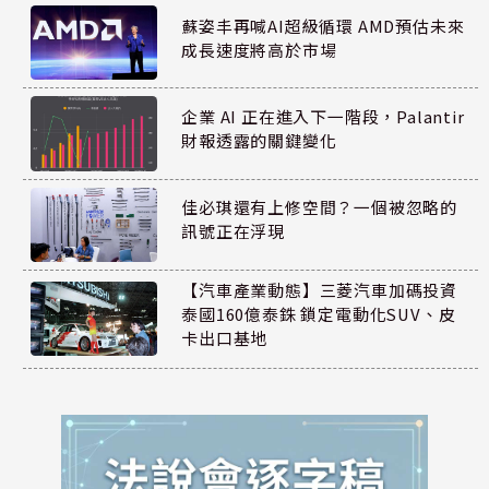
蘇姿丰再喊AI超級循環 AMD預估未來
成長速度將高於市場
企業 AI 正在進入下一階段，Palantir
財報透露的關鍵變化
佳必琪還有上修空間？一個被忽略的
訊號正在浮現
【汽車產業動態】三菱汽車加碼投資
泰國160億泰銖 鎖定電動化SUV、皮
卡出口基地