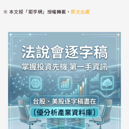
※ 本文經「鉅亨網」授權轉載，
原文出處