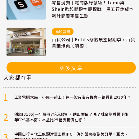
零售消費｜電商版綠鬣蜥！Temu與
Shein掀起關鍵字競標戰，黑五行銷成本
飆升影響零售生態
美股要聞
百貨公司｜Kohl's悲觀展望假期季，百貨
業困境愈加明顯！
更多文章
大家都在看
1
工業電腦大廠、小廠一起上！這一波有沒有機會一路看到2030年？
2
穩懋(3105)一年暴漲7倍又腰斬，跌出價值了嗎？杜金龍看懂明後
年EPS基本面：本益比25倍支撐價在哪？
3
中國自行車代工龍頭津富士達IPO 海外設廠搶歐美訂單，巨大、