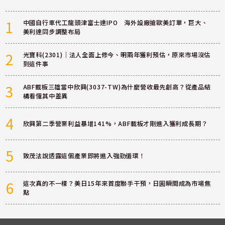
1
中國自行車代工龍頭津富士達IPO 海外設廠搶歐美訂單，巨大、
美利達同步調整布局
2
光寶科(2301)｜法人全面上修今、明兩年獲利預估，原來市場沒估
到這件事
3
ABF載板三雄當中欣興(3037-TW)為什麼營收最先創高？從產品結
構看懂其中差異
4
欣興第二季營業利益暴增141%，ABF載板才剛進入獲利成長期？
5
致茂法說透露這個產業即將進入強勁循環！
6
這次真的不一樣？美日15年來首度聯手干預，日圓瞬間成為市場焦
點