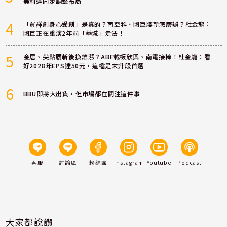
美利達同步調整布局
4
「買群創身心受創」是真的？南亞科、國巨腰斬怎麼辦？杜金龍：
國巨正在重演2年前「華城」走法！
5
金居、尖點腰斬後換誰漲？ABF載板欣興、南電接棒！杜金龍：看
好2028年EPS達50元，這檔是末升段首選
6
BBU即將大出貨，但市場都在關注這件事
客服
討論區
粉絲團
Instagram
Youtube
Podcast
大家都說讚