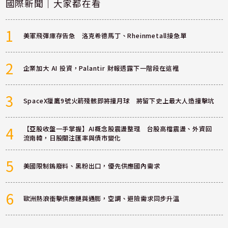
國際新聞｜大家都在看
1
美軍飛彈庫存告急 洛克希德馬丁、Rheinmetall接急單
2
企業加大 AI 投資，Palantir 財報透露下一階段在這裡
3
SpaceX獵鷹9號火箭殘骸即將撞月球 將留下史上最大人造撞擊坑
4
【亞股收盤一手掌握】AI概念股震盪整理 台股高檔震盪、外資回
流南韓，日股關注匯率與債市變化
5
美國限制鎢廢料、黑粉出口，優先供應國內需求
6
歐洲熱浪衝擊供應鏈與通膨，空調、避險需求同步升溫