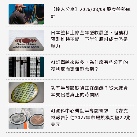
【達人分享】2026/08/09 股泰盤勢統
計
日本塗料上修全年營收展望，但獲利
預測維持不變 下半年原料成本仍是
壓力
AI訂單越來越多，為什麼有些公司的
獲利反而更難超預期？
功率半導體缺貨正在醞釀？從大廠資
本支出看真正的時間點
AI資料中心帶動半導體需求 《麥克
林報告》估2027年市場規模突破2.2兆
美元