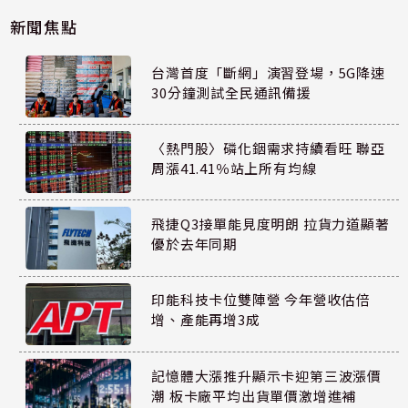
新聞焦點
台灣首度「斷網」演習登場，5G降速
30分鐘測試全民通訊備援
〈熱門股〉磷化銦需求持續看旺 聯亞
周漲41.41％站上所有均線
飛捷Q3接單能見度明朗 拉貨力道顯著
優於去年同期
印能科技卡位雙陣營 今年營收估倍
增、產能再增3成
記憶體大漲推升顯示卡迎第三波漲價
潮 板卡廠平均出貨單價激增進補