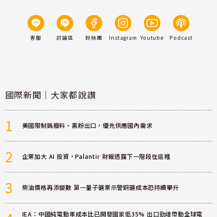
客服
討論區
粉絲團
Instagram
Youtube
Podcast
國際新聞｜大家都說讚
1
美國限制鎢廢料、黑粉出口，優先供應國內需求
2
企業加大 AI 投資，Palantir 財報透露下一階段在這裡
3
柴油價格再添變數 第一量子礦業示警銅礦成本恐持續攀升
IEA：中國純電動車成本比已開發國家低35% 出口勁增帶動全球電