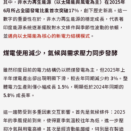
其中，
非水力再生能源（以太陽能與風電為主）在2025年
6月所占全國發電比重首次突破17%
，創下歷史新高。這一
數字的重要性在於，非水力再生能源的穩定成長，代表著
印度能源系統逐漸擺脫對水文條件與季節性波動的依賴，
並
邁向以太陽能為核心的新電力結構模式
。
煤電使用減少，氣候與需求壓力同步發酵
雖然印度目前的電力結構仍以燃煤發電為主，但2025年上
半年煤電產出卻出現明顯下滑，較去年同期減少約
3%
。整
體電力生產則僅小幅成長
1.5%
，明顯低於2024年同期的
5.8%
成長率。
這一趨勢受到多重因素交互影響。首先是氣候條件：2025
年的季風提前到來，使得夏季氣溫較往年為低，進一步壓
抑冷氣與用電高峰。其次是經濟動能趨緩，特別是在製造